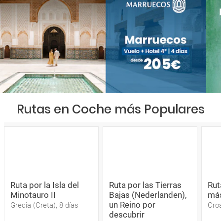
Rutas en Coche más Populares
Ruta por la Isla del
Ruta por las Tierras
Rut
Minotauro II
Bajas (Nederlanden),
más
un Reino por
Grecia (Creta), 8 días
Croa
descubrir