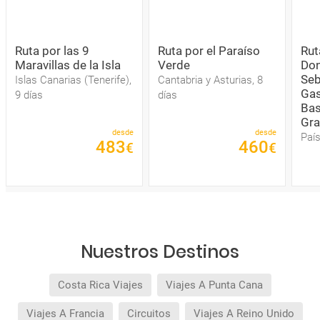
Ruta por las 9
Ruta por el Paraíso
Rut
Maravillas de la Isla
Verde
Don
Seb
Islas Canarias (Tenerife),
Cantabria y Asturias, 8
Gas
9 días
días
Bas
Gra
desde
desde
País
483
460
€
€
Nuestros Destinos
Costa Rica Viajes
Viajes A Punta Cana
Viajes A Francia
Circuitos
Viajes A Reino Unido