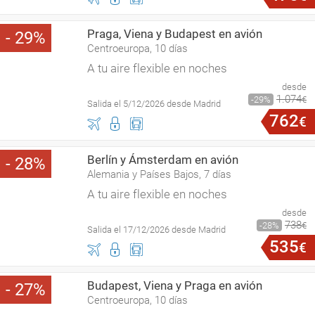
Praga, Viena y Budapest en avión
29
Centroeuropa, 10 días
A tu aire flexible en noches
desde
1
.
074
29
€
Salida el 5/12/2026 desde Madrid
762
€
Berlín y Ámsterdam en avión
28
Alemania y Países Bajos, 7 días
A tu aire flexible en noches
desde
738
28
€
Salida el 17/12/2026 desde Madrid
535
€
Budapest, Viena y Praga en avión
27
Centroeuropa, 10 días