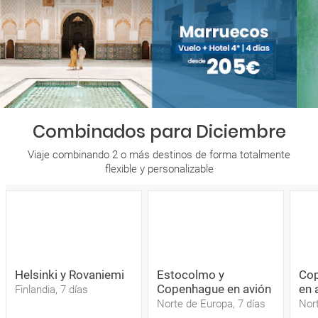
Combinados para Diciembre
Viaje combinando 2 o más destinos de forma totalmente
flexible y personalizable
Helsinki y Rovaniemi
Estocolmo y
Cop
Copenhague en avión
en 
Finlandia, 7 días
Norte de Europa, 7 días
Nort