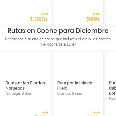
desde
desde
1
.
395
599
€
€
Rutas en Coche para Diciembre
Recorridos a tu aire en coche que incluyen el vuelo, los hoteles
y el coche de alquiler
Ruta por los Fiordos
Ruta por la Isla de
Rut
Noruegos
Hielo
Cab
Lof
Noruega, 8 días
Islandia, 8 días
Nort
desde
desde