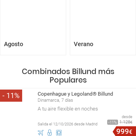
Agosto
Verano
Combinados Billund más
Populares
Copenhague y Legoland® Billund
11
Dinamarca, 7 días
A tu aire flexible en noches
desde
1
.
128
11
€
Salida el 12/10/2026 desde Madrid
999
€