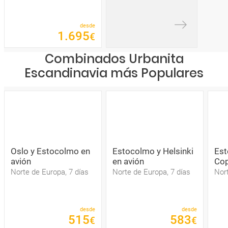
desde
1
.
695
€
Combinados Urbanita
Escandinavia más Populares
Oslo y Estocolmo en
Estocolmo y Helsinki
Est
avión
en avión
Cop
Norte de Europa, 7 días
Norte de Europa, 7 días
Nort
desde
desde
515
583
€
€