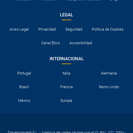
LEGAL
Aviso Legal
Privacidad
Seguridad
Política de Cookies
Canal Ético
Accesibilidad
INTERNACIONAL
Portugal
Italia
Alemania
Brasil
Francia
Reino Unido
México
Europa
Travelconcept S.L. - Agencia de viajes on-line con el CI. BAL 471, 2004 -