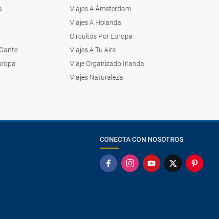
a
Viajes A Ámsterdam
Viajes A Holanda
Circuitos Por Europa
 Gante
Viajes A Tu Aire
Europa
Viaje Organizado Irlanda
a
Viajes Naturaleza
CONECTA CON NOSOTROS