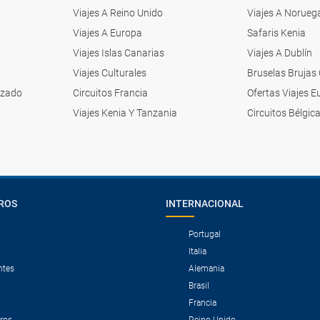
Viajes A Reino Unido
Viajes A Norueg
Viajes A Europa
Safaris Kenia
Viajes Islas Canarias
Viajes A Dublín
Viajes Culturales
Bruselas Brujas
izado
Circuitos Francia
Ofertas Viajes 
Viajes Kenia Y Tanzania
Circuitos Bélgic
ROS
INTERNACIONAL
Portugal
Italia
ntes
Alemania
Brasil
Francia
tros
Reino Unido