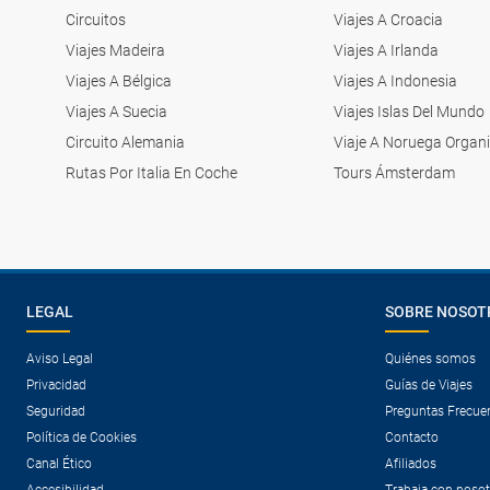
Circuitos
Viajes A Croacia
Viajes Madeira
Viajes A Irlanda
Viajes A Bélgica
Viajes A Indonesia
Viajes A Suecia
Viajes Islas Del Mundo
Circuito Alemania
Viaje A Noruega Organ
Rutas Por Italia En Coche
Tours Ámsterdam
LEGAL
SOBRE NOSOT
Aviso Legal
Quiénes somos
Privacidad
Guías de Viajes
Seguridad
Preguntas Frecue
Política de Cookies
Contacto
Canal Ético
Afiliados
Accesibilidad
Trabaja con noso