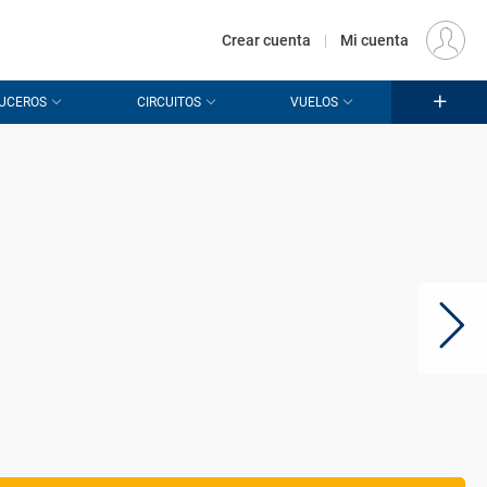
€
Origen
MADRID (MAD)
ES
EUR
Crear cuenta
|
Mi cuenta
UCEROS
CIRCUITOS
VUELOS