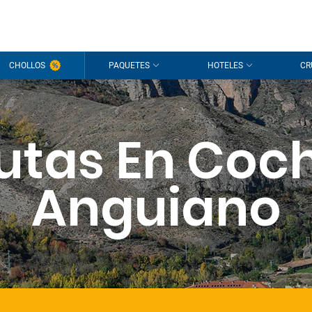
CHOLLOS
PAQUETES
HOTELES
CR
utas En Coc
Anguiano