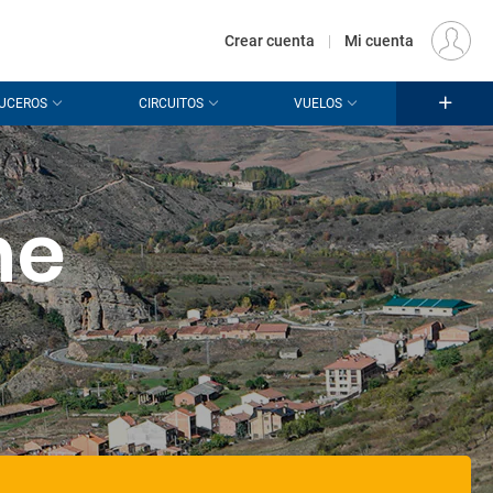
€
Origen
MADRID (MAD)
ES
EUR
Crear cuenta
|
Mi cuenta
UCEROS
CIRCUITOS
VUELOS
he