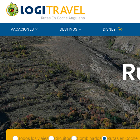
CONTACTO
PREGUNTAS FRECUENTES
Rutas En Coche Anguiano
VACACIONES
DESTINOS
DISNEY
R
Todos los viajes
Circuitos
Combinados
Rutas en Coche