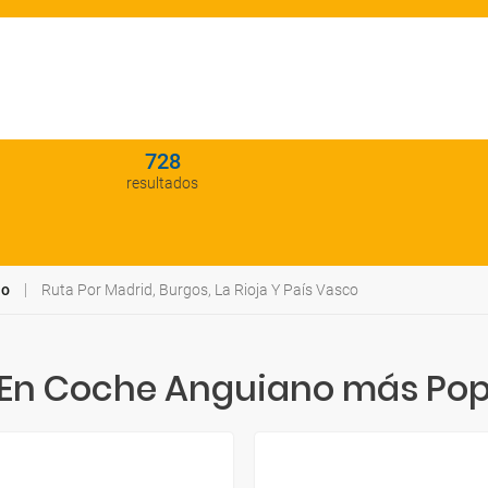
728
resultados
no
Ruta Por Madrid, Burgos, La Rioja Y País Vasco
 En Coche Anguiano más Pop