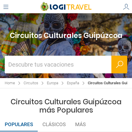
Circuitos Culturales Guipúzcoa
Descubre tus vacaciones
Home
Circuitos
Europa
España
Circuitos Culturales Guip
Circuitos Culturales Guipúzcoa
más Populares
POPULARES
CLÁSICOS
MÁS