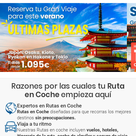
Razones por las cuales tu
Ruta
en Coche
empieza aquí
Expertos en Rutas en Coche
Rutas en Coche
diseñadas para que recorras los mejores
destinos
sin preocupaciones.
Viaja a tu ritmo
Nuestras Rutas en coche incluyen
vuelos, hoteles,
itinerario de la ruta, coche de alquiler y seguro de viaje.