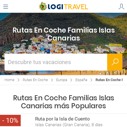
Rutas En Coche Familias Islas
Canarias
Descubre tus vacaciones
Home
Rutas En Coche
Europa
España
Rutas En Coche Fam
Rutas En Coche Familias Islas
Canarias más Populares
Ruta por la Isla de Cuento
10
Islas Canarias (Gran Canaria), 8 días