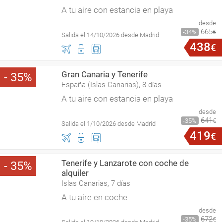
A tu aire con estancia en playa
desde
665
34
€
Salida el 14/10/2026 desde Madrid
438
€
Gran Canaria y Tenerife
35
España (Islas Canarias), 8 días
A tu aire con estancia en playa
desde
641
35
€
Salida el 1/10/2026 desde Madrid
419
€
Tenerife y Lanzarote con coche de
35
alquiler
Islas Canarias, 7 días
A tu aire en coche
desde
672
35
€