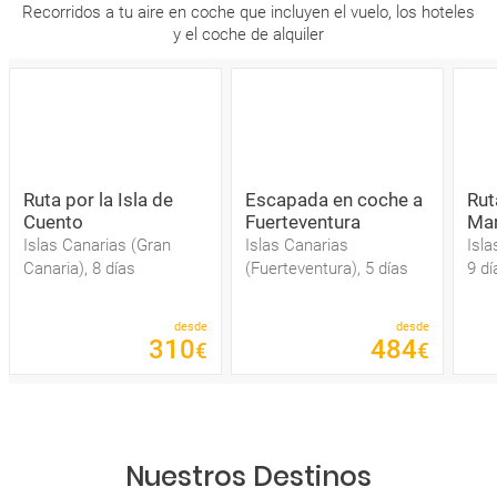
Recorridos a tu aire en coche que incluyen el vuelo, los hoteles
y el coche de alquiler
Ruta por la Isla de
Escapada en coche a
Rut
Cuento
Fuerteventura
Mar
Islas Canarias (Gran
Islas Canarias
Isla
Canaria), 8 días
(Fuerteventura), 5 días
9 dí
desde
desde
310
484
€
€
Nuestros Destinos