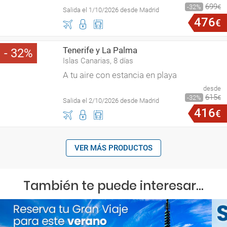
699
32
€
Salida el 1/10/2026 desde Madrid
476
€
Tenerife y La Palma
32
Islas Canarias, 8 días
A tu aire con estancia en playa
desde
615
32
€
Salida el 2/10/2026 desde Madrid
416
€
VER MÁS PRODUCTOS
También te puede interesar...