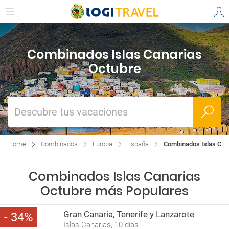
Combinados Islas Canarias
Octubre
Descubre tus vacaciones
Home
Combinados
Europa
España
Combinados Islas Can
Combinados Islas Canarias
Octubre más Populares
Gran Canaria, Tenerife y Lanzarote
34
Islas Canarias, 10 días