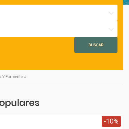
BUSCAR
za Y Formentera
opulares
10