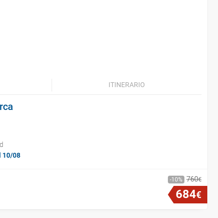
ITINERARIO
rca
id
l 10/08
760
€
10
684
€