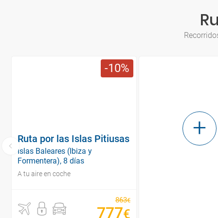
Ru
Recorridos
10
Ruta por las Islas Pitiusas
Islas Baleares (Ibiza y
Formentera), 8 días
A tu aire en coche
863
€
777
€