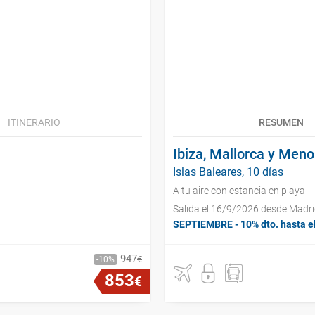
ITINERARIO
RESUMEN
Ibiza, Mallorca y Meno
Islas Baleares, 10 días
A tu aire con estancia en playa
Salida el 16/9/2026 desde Madr
SEPTIEMBRE - 10% dto. hasta e
947
€
10
853
€