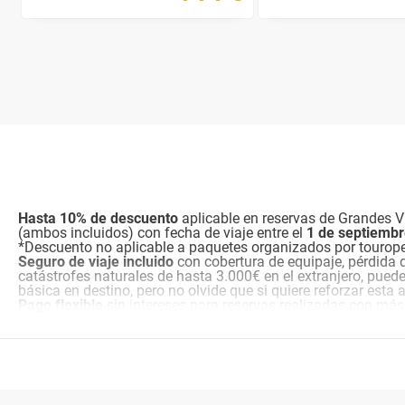
Hasta 10% de descuento
aplicable en reservas de Grandes Vi
(ambos incluidos) con fecha de viaje entre el
1 de septiemb
*Descuento no aplicable a paquetes organizados por tourop
Seguro de viaje incluido
con cobertura de equipaje, pérdida 
catástrofes naturales de hasta 3.000€ en el extranjero, pued
básica en destino, pero no olvide que si quiere reforzar esta
Pago flexible
sin intereses para reservas realizadas con más