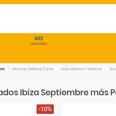
602
resultados
bre
Menorca, Mallorca E Ibiza
Ibiza, Mallorca Y Menorca
Ibi
dos Ibiza Septiembre más P
10