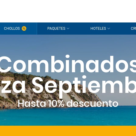
CHOLLOS
PAQUETES
HOTELES
CR
Combinado
iza Septiem
Hasta 10% descuento