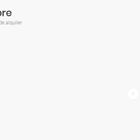
bre
de alquiler