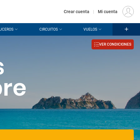
€
Origen
MADRID (MAD)
ES
EUR
Crear cuenta
|
Mi cuenta
UCEROS
CIRCUITOS
VUELOS
VER CONDICIONES
s
bre