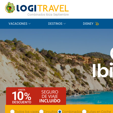
CONTACTO
PREGUNTAS FRECUENTES
Combinados Ibiza Septiembre
VACACIONES
DESTINOS
DISNEY
Ib
Todos los viajes
Circuitos
Combinados
Rutas en Coche