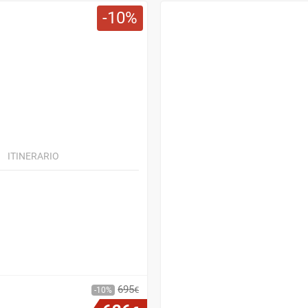
10
ITINERARIO
695
€
10