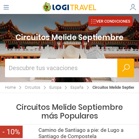
VER CONDICIONES
Circuitos Melide Septiembre
Descubre tus vacaciones
Home
Circuitos
Europa
España
Circuitos Melide Septiemb
Circuitos Melide Septiembre
más Populares
Camino de Santiago a pie: de Lugo a
10
Santiago de Compostela