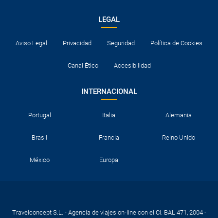
con uno de nuestros agentes o durante el
proceso de reserva. Este seguro garantiza
LEGAL
asistencia básica en destino, pero no olvide que
si quiere reforzar esta asistencia tiene que
añadir a su compra otros seguros opcionales
Aviso Legal
Privacidad
Seguridad
Política de Cookies
(podrá seleccionarlos antes de confirmar su
reserva).
Pago flexible
sin intereses para reservas
Canal Ético
Accesibilidad
realizadas con más de 30 días de antelación.
INTERNACIONAL
Portugal
Italia
Alemania
Brasil
Francia
Reino Unido
México
Europa
Travelconcept S.L. - Agencia de viajes on-line con el CI. BAL 471, 2004 -