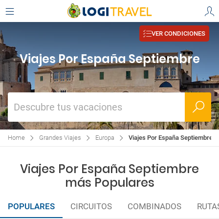
VER CONDICIONES
Viajes Por España Septiembre
Descubre tus vacaciones
Home
Grandes Viajes
Europa
Viajes Por España Septiembre
Viajes Por España Septiembre
más Populares
POPULARES
CIRCUITOS
COMBINADOS
RUTA