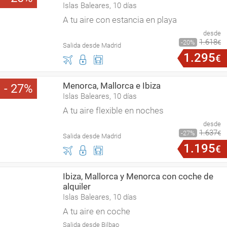
Islas Baleares, 10 días
A tu aire con estancia en playa
desde
1
.
618
20
€
Salida desde Madrid
1
.
295
€
Menorca, Mallorca e Ibiza
27
Islas Baleares, 10 días
A tu aire flexible en noches
desde
1
.
637
27
€
Salida desde Madrid
1
.
195
€
Ibiza, Mallorca y Menorca con coche de
alquiler
Islas Baleares, 10 días
A tu aire en coche
Salida desde Bilbao