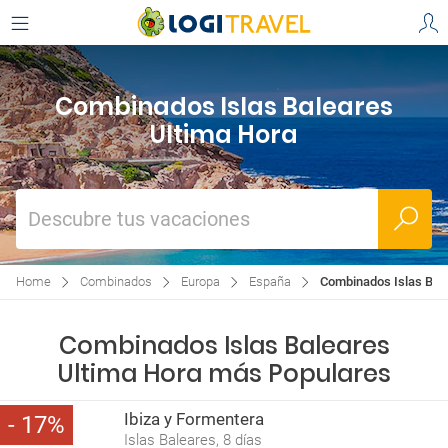
Combinados Islas Baleares
Ultima Hora
Descubre tus vacaciones
Home
Combinados
Europa
España
Combinados Islas Bal
Combinados Islas Baleares
Ultima Hora más Populares
Ibiza y Formentera
17
Islas Baleares, 8 días