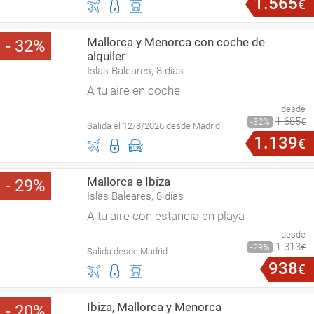
1
.
565
€
Mallorca y Menorca con coche de
32
alquiler
Islas Baleares, 8 días
A tu aire en coche
desde
1
.
685
32
€
Salida el 12/8/2026 desde Madrid
1
.
139
€
Mallorca e Ibiza
29
Islas Baleares, 8 días
A tu aire con estancia en playa
desde
1
.
313
29
€
Salida desde Madrid
938
€
Ibiza, Mallorca y Menorca
20