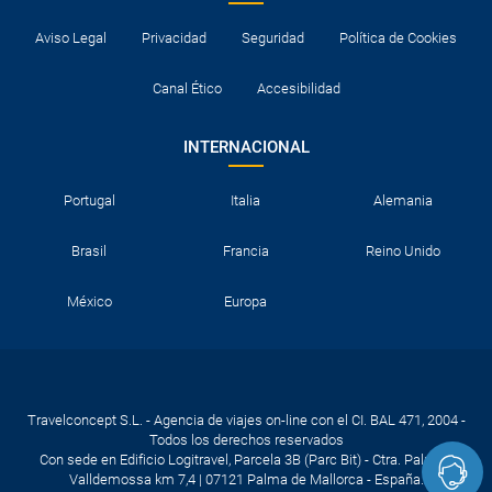
Aviso Legal
Privacidad
Seguridad
Política de Cookies
Canal Ético
Accesibilidad
INTERNACIONAL
Portugal
Italia
Alemania
Brasil
Francia
Reino Unido
México
Europa
Travelconcept S.L. - Agencia de viajes on-line con el CI. BAL 471, 2004 -
Todos los derechos reservados
Con sede en Edificio Logitravel, Parcela 3B (Parc Bit) - Ctra. Palma -
Valldemossa km 7,4 | 07121 Palma de Mallorca - España.