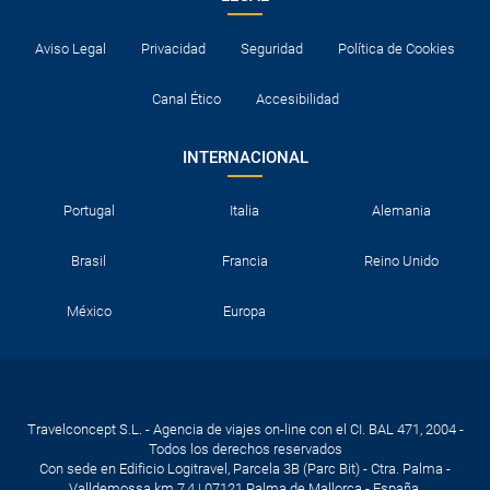
Aviso Legal
Privacidad
Seguridad
Política de Cookies
Canal Ético
Accesibilidad
INTERNACIONAL
Portugal
Italia
Alemania
Brasil
Francia
Reino Unido
México
Europa
Travelconcept S.L. - Agencia de viajes on-line con el CI. BAL 471, 2004 -
Todos los derechos reservados
Con sede en Edificio Logitravel, Parcela 3B (Parc Bit) - Ctra. Palma -
Valldemossa km 7,4 | 07121 Palma de Mallorca - España.