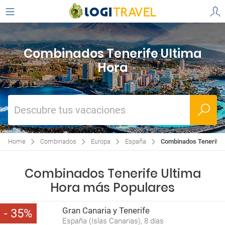
Combinados Tenerife Ultima
Hora
Descubre tus vacaciones
Home
Combinados
Europa
España
Combinados Tenerife 
Combinados Tenerife Ultima
Hora más Populares
Gran Canaria y Tenerife
35
España (Islas Canarias), 8 días