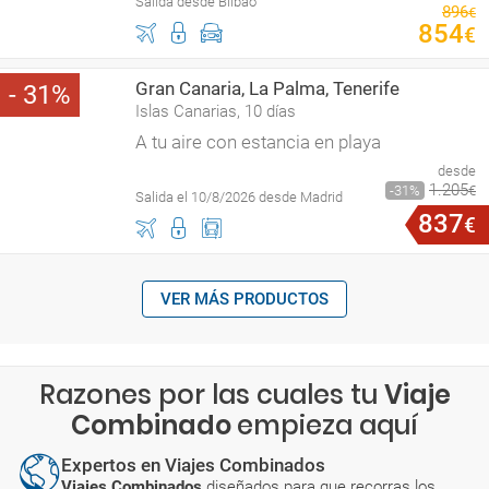
Salida desde Bilbao
896
€
854
€
Gran Canaria, La Palma, Tenerife
31
Islas Canarias, 10 días
A tu aire con estancia en playa
desde
1
.
205
31
€
Salida el 10/8/2026 desde Madrid
837
€
VER MÁS PRODUCTOS
Razones por las cuales tu
Viaje
Combinado
empieza aquí
Expertos en Viajes Combinados
Viajes Combinados
diseñados para que recorras los