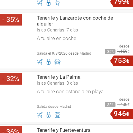
799
€
Tenerife y Lanzarote con coche de
35
alquiler
Islas Canarias, 7 días
A tu aire en coche
desde
1
.
159
35
€
Salida el 9/8/2026 desde Madrid
753
€
Tenerife y La Palma
32
Islas Canarias, 8 días
A tu aire con estancia en playa
desde
1
.
400
32
€
Salida desde Madrid
946
€
Tenerife y Fuerteventura
36