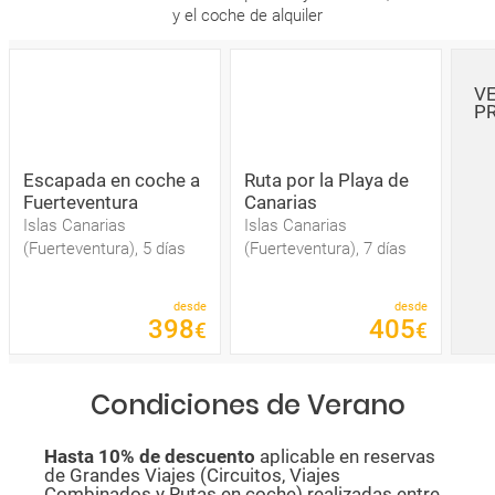
y el coche de alquiler
V
P
Escapada en coche a
Ruta por la Playa de
Fuerteventura
Canarias
Islas Canarias
Islas Canarias
(Fuerteventura), 5 días
(Fuerteventura), 7 días
desde
desde
398
405
€
€
Condiciones de Verano
Hasta 10% de descuento
aplicable en reservas
de Grandes Viajes (Circuitos, Viajes
Combinados y Rutas en coche) realizadas entre