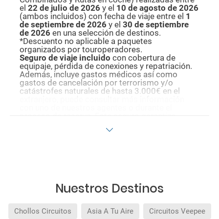
el
22 de julio de 2026
y el
10 de agosto de
2026
(ambos incluidos) con fecha de viaje entre el
1
de septiembre de 2026
y el
30 de septiembre
de 2026
en una selección de destinos.
*Descuento no aplicable a paquetes
organizados por touroperadores.
Seguro de viaje incluido
con cobertura de
equipaje, pérdida de conexiones y repatriación.
Además, incluye gastos médicos así como
gastos de cancelación por terrorismo y/o
catástrofes naturales de hasta 3.000€ en el
extranjero, puede consultar más información
con uno de nuestros agentes o durante el
proceso de reserva. Este seguro garantiza
asistencia básica en destino, pero no olvide que
si quiere reforzar esta asistencia tiene que
añadir a su compra otros seguros opcionales
(podrá seleccionarlos antes de confirmar su
reserva).
Pago flexible
sin intereses para reservas
realizadas con más de 30 días de antelación.
Quedan excluidos los productos de terceros de
Nuestros Destinos
esta promoción.
Chollos Circuitos
Asia A Tu Aire
Circuitos Veepee