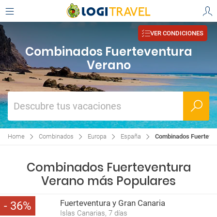
VER CONDICIONES
Combinados Fuerteventura
Verano
Descubre tus vacaciones
Home
Combinados
Europa
España
Combinados Fuerteven
Combinados Fuerteventura
Verano más Populares
Fuerteventura y Gran Canaria
36
Islas Canarias, 7 días