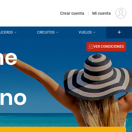
€
Origen
MADRID (MAD)
ES
EUR
Crear cuenta
|
Mi cuenta
UCEROS
CIRCUITOS
VUELOS
he
VER CONDICIONES
ano