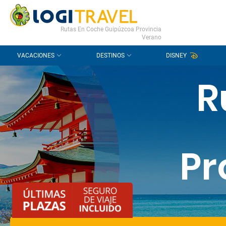
CONTACTO
PREGUNTAS FRECUENTES
Rutas En Coche Guipúzcoa Provincia
Verano
VACACIONES
DESTINOS
DISNEY
R
Pr