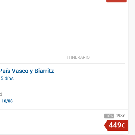
ITINERARIO
aís Vasco y Biarritz
 5 días
id
l 10/08
498
€
10
449
€