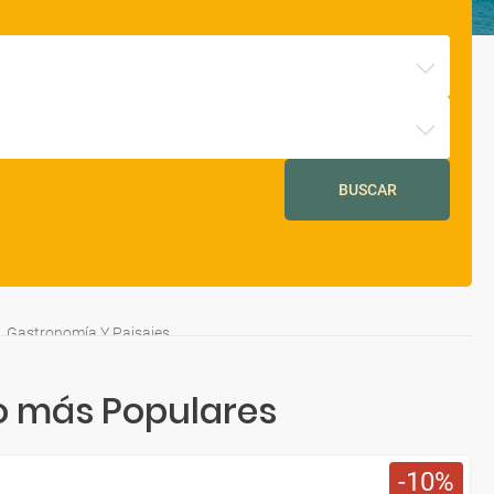
BUSCAR
o, Gastronomía Y Paisajes
an De Luz
Ruta Por Euskadi, Mar Y Montaña
o más Populares
10