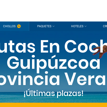
CHOLLOS
PAQUETES
HOTELES
CR
utas En Coc
Guipúzcoa
ovincia Ver
¡Últimas plazas!