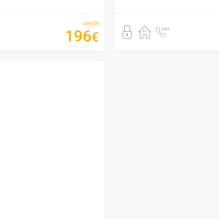
desde
196
€