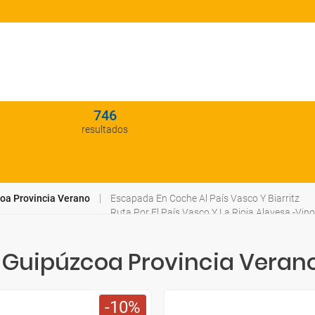
746
resultados
oa Provincia Verano
Escapada En Coche Al País Vasco Y Biarritz
Ruta Por El País Vasco Y La Rioja Alavesa -Vin
Ruta Por La Costa Vasca Con Biarritz Y San Ju
 Guipúzcoa Provincia Veran
10