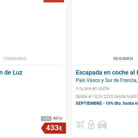
ITINERARIO
RESUMEN
an de Luz
Escapada en coche al P
País Vasco y Sur de Francia,
A tu aire en coche
Salida el 10/9/2026 desde Madr
SEPTIEMBRE - 10% dto. hasta e
481
€
10
433
€