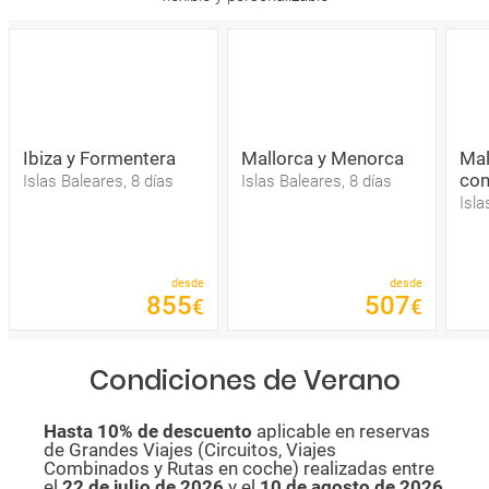
Ibiza y Formentera
Mallorca y Menorca
Mal
con
Islas Baleares, 8 días
Islas Baleares, 8 días
Isla
desde
desde
855
507
€
€
Condiciones de Verano
Hasta 10% de descuento
aplicable en reservas
de Grandes Viajes (Circuitos, Viajes
Combinados y Rutas en coche) realizadas entre
el
22 de julio de 2026
y el
10 de agosto de
2026