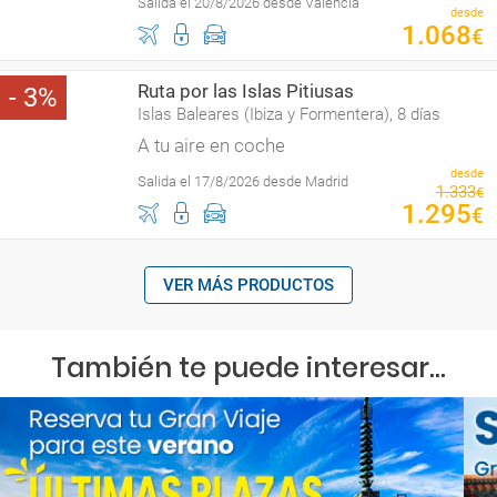
Salida el 20/8/2026 desde Valencia
desde
1
.
068
€
Ruta por las Islas Pitiusas
3
Islas Baleares (Ibiza y Formentera), 8 días
A tu aire en coche
desde
Salida el 17/8/2026 desde Madrid
1
.
333
€
1
.
295
€
VER MÁS PRODUCTOS
También te puede interesar...