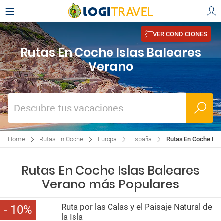
VER CONDICIONES
Rutas En Coche Islas Baleares
Verano
Descubre tus vacaciones
Home
Rutas En Coche
Europa
España
Rutas En Coche Isl
Rutas En Coche Islas Baleares
Verano más Populares
Ruta por las Calas y el Paisaje Natural de
10
la Isla