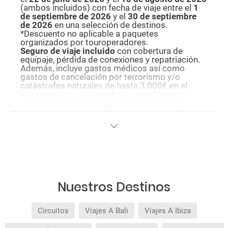
(ambos incluidos) con fecha de viaje entre el
1
de septiembre de 2026
y el
30 de septiembre
de 2026
en una selección de destinos.
*Descuento no aplicable a paquetes
organizados por touroperadores.
Seguro de viaje incluido
con cobertura de
equipaje, pérdida de conexiones y repatriación.
Además, incluye gastos médicos así como
gastos de cancelación por terrorismo y/o
catástrofes naturales de hasta 3.000€ en el
extranjero, puede consultar más información
con uno de nuestros agentes o durante el
proceso de reserva. Este seguro garantiza
asistencia básica en destino, pero no olvide que
si quiere reforzar esta asistencia tiene que
añadir a su compra otros seguros opcionales
(podrá seleccionarlos antes de confirmar su
reserva).
Pago flexible
sin intereses para reservas
realizadas con más de 30 días de antelación.
Quedan excluidos los productos de terceros de
Nuestros Destinos
esta promoción.
Circuitos
Viajes A Bali
Viajes A Ibiza