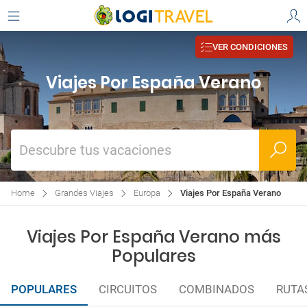
VER CONDICIONES
Viajes Por España Verano
Descubre tus vacaciones
Home
Grandes Viajes
Europa
Viajes Por España Verano
Viajes Por España Verano más
Populares
POPULARES
CIRCUITOS
COMBINADOS
RUTA