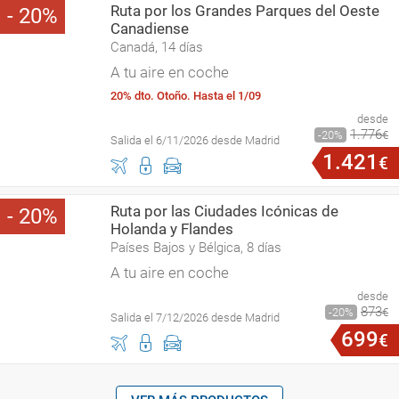
Ruta por los Grandes Parques del Oeste
20
Canadiense
Canadá, 14 días
A tu aire en coche
20% dto. Otoño. Hasta el 1/09
desde
1
.
776
20
€
Salida el 6/11/2026 desde Madrid
1
.
421
€
Ruta por las Ciudades Icónicas de
20
Holanda y Flandes
Países Bajos y Bélgica, 8 días
A tu aire en coche
desde
873
20
€
Salida el 7/12/2026 desde Madrid
699
€