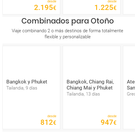
desde
desde
2
.
195
1
.
225
€
€
Combinados para Otoño
Viaje combinando 2 o más destinos de forma totalmente
flexible y personalizable
Bangkok y Phuket
Bangkok, Chiang Rai,
Ate
Chiang Mai y Phuket
San
Tailandia, 9 días
Tailandia, 13 días
Grec
desde
desde
812
947
€
€