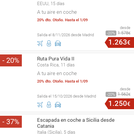
EEUU, 15 días
A tu aire en coche
20% dto. Otoño. Hasta el 1/09
desde
1
.
578
20
€
Salida el 8/11/2026 desde Madrid
1
.
263
€
Ruta Pura Vida II
20
Costa Rica, 11 días
A tu aire en coche
20% dto. Otoño. Hasta el 1/09
desde
1
.
562
20
€
Salida el 15/10/2026 desde Madrid
1
.
250
€
Escapada en coche a Sicilia desde
37
Catania
Italia (Sicilia), 5 días