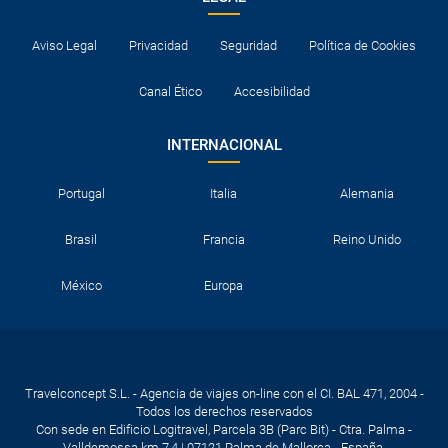
Aviso Legal
Privacidad
Seguridad
Política de Cookies
Canal Ético
Accesibilidad
INTERNACIONAL
Portugal
Italia
Alemania
Brasil
Francia
Reino Unido
México
Europa
Travelconcept S.L. - Agencia de viajes on-line con el CI. BAL 471, 2004 -
Todos los derechos reservados
Con sede en Edificio Logitravel, Parcela 3B (Parc Bit) - Ctra. Palma -
Valldemossa km 7,4 | 07121 Palma de Mallorca - España.