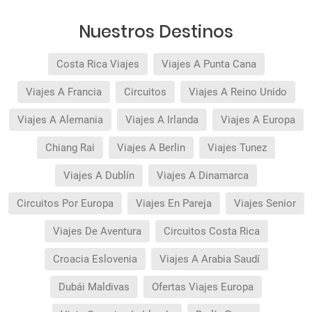
Las condiciones de esta campaña sólo serán
aplicables durante la vigencia de la misma. Las
Nuestros Destinos
posibles modificaciones de reserva posteriores
a esta campaña quedan excluidas de las
condiciones de promoción anteriormente
Costa Rica Viajes
Viajes A Punta Cana
mencionadas. Descuento no acumulable.
Viajes A Francia
Circuitos
Viajes A Reino Unido
Viajes A Alemania
Viajes A Irlanda
Viajes A Europa
Chiang Rai
Viajes A Berlin
Viajes Tunez
Viajes A Dublín
Viajes A Dinamarca
Circuitos Por Europa
Viajes En Pareja
Viajes Senior
Viajes De Aventura
Circuitos Costa Rica
Croacia Eslovenia
Viajes A Arabia Saudí
Dubái Maldivas
Ofertas Viajes Europa