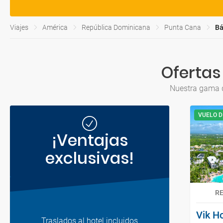
Viajes
América
República Dominicana
Punta Cana
Bá
Ofertas
Nuestra gama d
VUELO D
¡Ventajas
exclusivas!
R
Vik H
Traslados al hotel incluidos