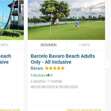
 INFO
RESUMEN
+ INFO
Beach
Barcelo Bavaro Beach Adults
usive
Only - All Inclusive
Bávaro
Fabuloso
9
2 adultos / 7 noches
del 23/08/2026 al 30/08/2026
 persona/noche
Precio por persona/noche