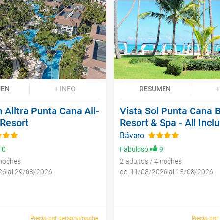
MEN
+ INFO
RESUMEN
+
Alltra Punta Cana All-
Vista Sol Punta Cana 
 Resort
Resort & Spa - All Incl
Bávaro
10
Fabuloso
9
 noches
2 adultos / 4 noches
26 al 29/08/2026
del 11/08/2026 al 15/08/2026
Precio por persona/noche
Precio por