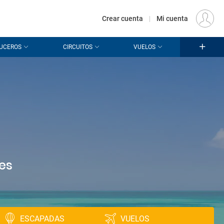
€
Origen
MADRID (MAD)
ES
EUR
Crear cuenta
|
Mi cuenta
UCEROS
CIRCUITOS
VUELOS
es
ESCAPADAS
VUELOS