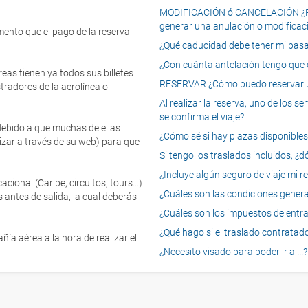
MODIFICACIÓN ó CANCELACIÓN ¿Pued
generar una anulación o modificaci
mento que el pago de la reserva
¿Qué caducidad debe tener mi pasapo
¿Con cuánta antelación tengo que e
eas tienen ya todos sus billetes
RESERVAR ¿Cómo puedo reservar un
tradores de la aerolínea o
Al realizar la reserva, uno de los 
se confirma el viaje?
 debido a que muchas de ellas
¿Cómo sé si hay plazas disponibles e
izar a través de su web) para que
Si tengo los traslados incluidos, ¿
¿Incluye algún seguro de viaje mi r
onal (Caribe, circuitos, tours...)
¿Cuáles son las condiciones general
 antes de salida, la cual deberás
¿Cuáles son los impuestos de entrad
¿Qué hago si el traslado contratado
ía aérea a la hora de realizar el
¿Necesito visado para poder ir a ...?