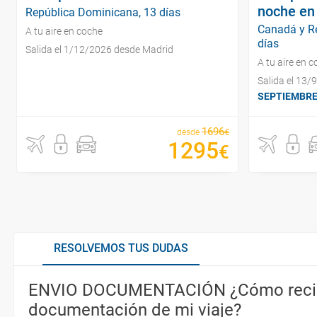
noche en
República Dominicana, 13 días
Canadá y R
A tu aire en coche
días
Salida el 1/12/2026 desde Madrid
A tu aire en 
Salida el 13
SEPTIEMBRE -
1696
€
desde
1295
€
RESOLVEMOS TUS DUDAS
ENVIO DOCUMENTACIÓN ¿Cómo recib
documentación de mi viaje?