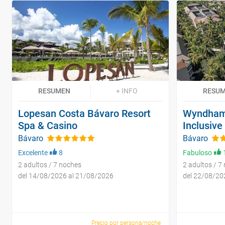
RESUMEN
+ INFO
RESU
Lopesan Costa Bávaro Resort
Wyndham 
Spa & Casino
Inclusive
Bávaro
Bávaro
Excelente
8
Fabuloso
2 adultos / 7 noches
2 adultos / 7
del 14/08/2026 al 21/08/2026
del 22/08/20
Precio por persona/noche