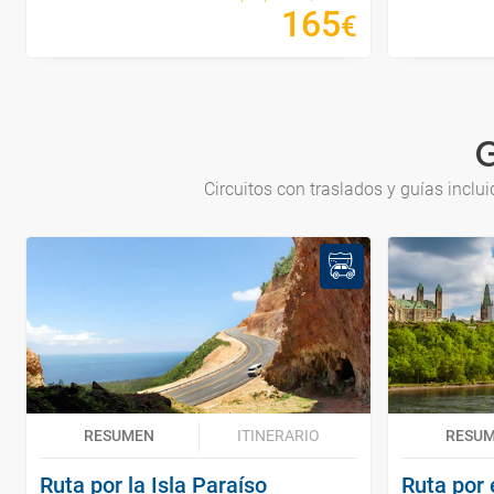
165
€
G
Circuitos con traslados y guías incl
RESUMEN
ITINERARIO
RESU
Ruta por la Isla Paraíso
Ruta por 