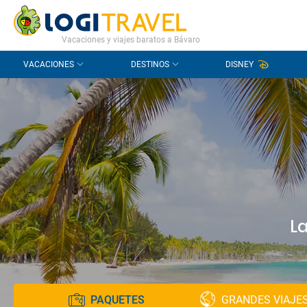
CONTACTO
PREGUNTAS FRECUENTES
Vacaciones y viajes baratos a Bávaro
VACACIONES
DESTINOS
DISNEY
L
PAQUETES
GRANDES VIAJE