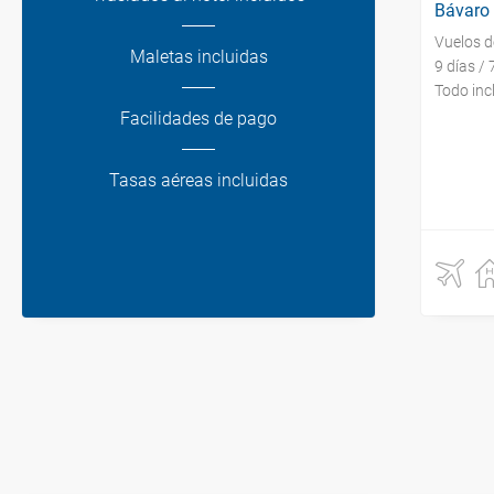
Bávaro
Vuelos 
Maletas incluidas
9 días /
Todo inc
Facilidades de pago
Tasas aéreas incluidas