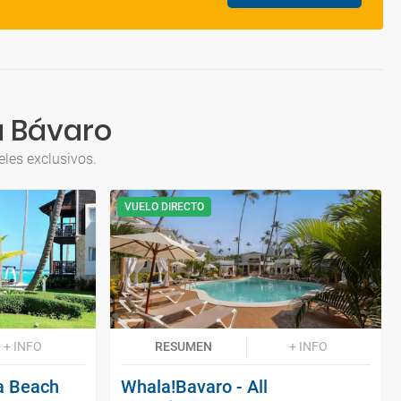
a Bávaro
les exclusivos.
VUELO DIRECTO
+ INFO
RESUMEN
+ INFO
a Beach
Whala!Bavaro - All