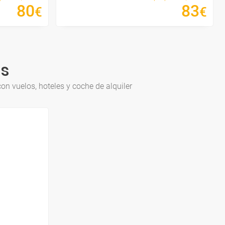
80
83
€
€
es
n vuelos, hoteles y coche de alquiler