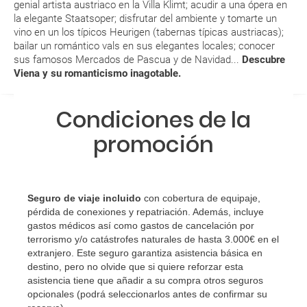
genial artista austriaco en la Villa Klimt; acudir a una ópera en
quedado de pendiente de confirmación ¿Cómo
la elegante Staatsoper; disfrutar del ambiente y tomarte un
sabré si se confirma el viaje?
vino en un los típicos Heurigen (tabernas típicas austriacas);
bailar un romántico vals en sus elegantes locales; conocer
sus famosos Mercados de Pascua y de Navidad...
Descubre
¿Cómo sé si hay plazas disponibles en el viaje que
Viena y su romanticismo inagotable.
quiero al hacer mi solicitud de reserva?
Condiciones de la
Si tengo los traslados incluidos, ¿dónde debo
dirigirme?
promoción
¿Incluye algún seguro de viaje mi reserva?
¿Cuáles son las condiciones generales en las
Seguro de viaje incluido
con cobertura de equipaje,
pérdida de conexiones y repatriación. Además, incluye
reservas de viajes?
gastos médicos así como gastos de cancelación por
terrorismo y/o catástrofes naturales de hasta 3.000€ en el
¿Cuáles son los impuestos de entrada y salida del
extranjero. Este seguro garantiza asistencia básica en
país si viajo a América?
destino, pero no olvide que si quiere reforzar esta
asistencia tiene que añadir a su compra otros seguros
opcionales (podrá seleccionarlos antes de confirmar su
¿Qué hago si el traslado contratado del aeropuerto