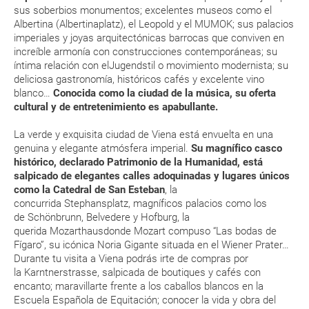
de tu reserva alrededor de 10 días antes de salida, la cual deberás
sus soberbios monumentos; excelentes museos como el
imprimir y llevar contigo en el viaje.
Albertina (Albertinaplatz), el Leopold y el MUMOK; sus palacios
Esta documentación te será requerida en el mostrador de la compañía
imperiales y joyas arquitectónicas barrocas que conviven en
aérea a la hora de realizar el check-in el día de la salida.
increíble armonía con construcciones contemporáneas; su
íntima relación con elJugendstil o movimiento modernista; su
deliciosa gastronomía, históricos cafés y excelente vino
MODIFICACIÓN ó CANCELACIÓN ¿Puedo anular o
blanco…
Conocida como la ciudad de la música, su oferta
modificar una reserva del viaje? ¿Qué gastos puede
cultural y de entretenimiento es apabullante.
generar una anulación o modificación del viaje?
La verde y exquisita ciudad de Viena está envuelta en una
genuina y elegante atmósfera imperial.
Su magnífico casco
¿Qué caducidad debe tener mi pasaporte para ir
histórico, declarado Patrimonio de la Humanidad, está
a...?
salpicado de elegantes calles adoquinadas y lugares únicos
como la Catedral de San Esteban
, la
concurrida Stephansplatz, magníficos palacios como los
¿Con cuánta antelación tengo que estar en el
de Schönbrunn, Belvedere y Hofburg, la
aeropuerto?
querida Mozarthausdonde Mozart compuso “Las bodas de
Fígaro”, su icónica Noria Gigante situada en el Wiener Prater…
RESERVAR ¿Cómo puedo reservar un viaje de
Durante tu visita a Viena podrás irte de compras por
la Karntnerstrasse, salpicada de boutiques y cafés con
paquete vacacional en la página web?
encanto; maravillarte frente a los caballos blancos en la
Escuela Española de Equitación; conocer la vida y obra del
Al realizar la reserva, uno de los servicios ha