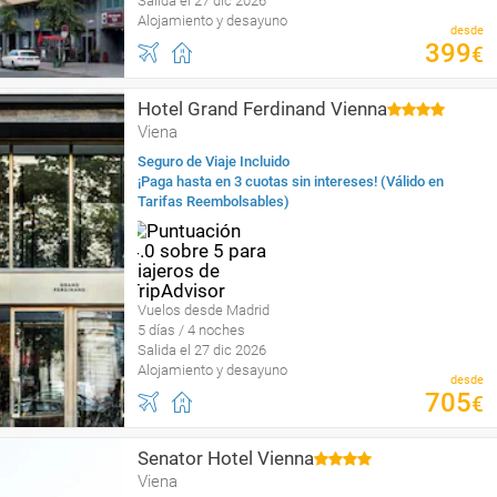
Salida el 27 dic 2026
Alojamiento y desayuno
desde
399
€
Hotel Grand Ferdinand Vienna
Viena
Seguro de Viaje Incluido
¡Paga hasta en 3 cuotas sin intereses! (Válido en
Tarifas Reembolsables)
Vuelos desde Madrid
5 días / 4 noches
Salida el 27 dic 2026
Alojamiento y desayuno
desde
705
€
Senator Hotel Vienna
Viena