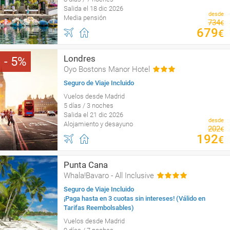
Salida el 18 dic 2026
desde
Media pensión
734
€
679
€
Londres
5
Oyo Bostons Manor Hotel
Seguro de Viaje Incluido
Vuelos desde Madrid
5 días / 3 noches
Salida el 21 dic 2026
desde
Alojamiento y desayuno
202
€
192
€
Punta Cana
Whala!Bavaro - All Inclusive
Seguro de Viaje Incluido
¡Paga hasta en 3 cuotas sin intereses! (Válido en
Tarifas Reembolsables)
Vuelos desde Madrid