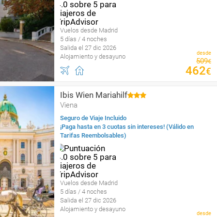
Vuelos desde Madrid
5 días / 4 noches
Salida el 27 dic 2026
desde
Alojamiento y desayuno
509
€
462
€
Ibis Wien Mariahilf
Viena
Seguro de Viaje Incluido
¡Paga hasta en 3 cuotas sin intereses! (Válido en
Tarifas Reembolsables)
Vuelos desde Madrid
5 días / 4 noches
Salida el 27 dic 2026
Alojamiento y desayuno
desde