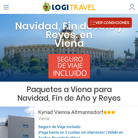
Navidad, Fin de Año y
VER CONDICIONES
Reyes. en
Viena
Paquetes a Viena para
Navidad, Fin de Año y Reyes
Kyriad Vienna Altmannsdorf
Viena
Seguro de Viaje Incluido
¡Paga hasta en 3 cuotas sin intereses! (Válido en
Tarifas Reembolsables)