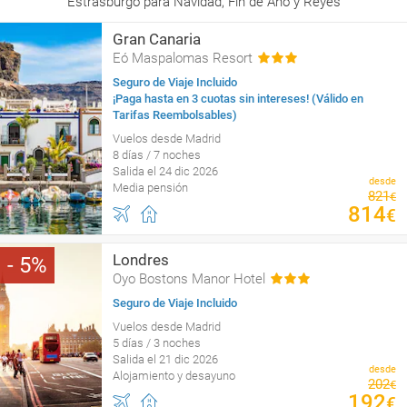
Estrasburgo para Navidad, Fin de Año y Reyes
Gran Canaria
Eó Maspalomas Resort
Seguro de Viaje Incluido
¡Paga hasta en 3 cuotas sin intereses! (Válido en
Tarifas Reembolsables)
Vuelos desde Madrid
8 días / 7 noches
Salida el 24 dic 2026
desde
Media pensión
821
€
814
€
Londres
5
Oyo Bostons Manor Hotel
Seguro de Viaje Incluido
Vuelos desde Madrid
5 días / 3 noches
Salida el 21 dic 2026
desde
Alojamiento y desayuno
202
€
192
€