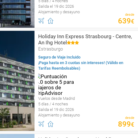
5 días / 4 noches
Salida el 19 dic 2026
Alojamiento y desayuno
desde
639
€
Holiday Inn Express Strasbourg - Centre,
An Ihg Hotel
Estrasburgo
Seguro de Viaje Incluido
¡Paga hasta en 3 cuotas sin intereses! (Válido en
Tarifas Reembolsables)
Vuelos desde Madrid
5 días / 4 noches
Salida el 19 dic 2026
Alojamiento y desayuno
desde
899
€