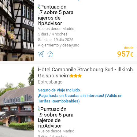
Vuelos desde Madrid
5 días / 4 noches
Salida el 19 dic 2026
Alojamiento y desayuno
desde
957
€
Hôtel Campanile Strasbourg Sud - Illkirch
Geispolsheim
Estrasburgo
Seguro de Viaje Incluido
¡Paga hasta en 3 cuotas sin intereses! (Válido en
Tarifas Reembolsables)
Vuelos desde Madrid
5 días / 4 noches