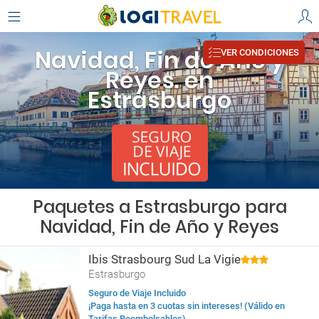
Navidad, Fin de Año y
VER CONDICIONES
Reyes. en
Estrasburgo
Paquetes a Estrasburgo para
Navidad, Fin de Año y Reyes
Ibis Strasbourg Sud La Vigie
Estrasburgo
Seguro de Viaje Incluido
¡Paga hasta en 3 cuotas sin intereses! (Válido en
Tarifas Reembolsables)