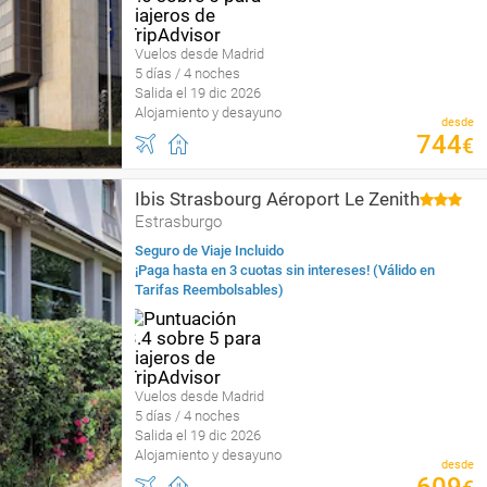
Vuelos desde Madrid
5 días / 4 noches
Salida el 19 dic 2026
Alojamiento y desayuno
desde
744
€
Ibis Strasbourg Aéroport Le Zenith
Estrasburgo
Seguro de Viaje Incluido
¡Paga hasta en 3 cuotas sin intereses! (Válido en
Tarifas Reembolsables)
Vuelos desde Madrid
5 días / 4 noches
Salida el 19 dic 2026
Alojamiento y desayuno
desde