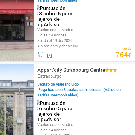
Tarifas Reembolsables)
Vuelos desde Madrid
5 días / 4 noches
Salida el 19 dic 2026
Alojamiento y desayuno
desde
764
€
Appart'city Strasbourg Centre
Estrasburgo
Seguro de Viaje Incluido
¡Paga hasta en 3 cuotas sin intereses! (Válido en
Tarifas Reembolsables)
Vuelos desde Madrid
5 días / 4 noches