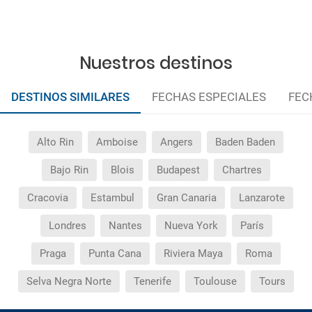
Nuestros destinos
DESTINOS SIMILARES
FECHAS ESPECIALES
FEC
Alto Rin
Amboise
Angers
Baden Baden
Bajo Rin
Blois
Budapest
Chartres
Cracovia
Estambul
Gran Canaria
Lanzarote
Londres
Nantes
Nueva York
París
Praga
Punta Cana
Riviera Maya
Roma
Selva Negra Norte
Tenerife
Toulouse
Tours