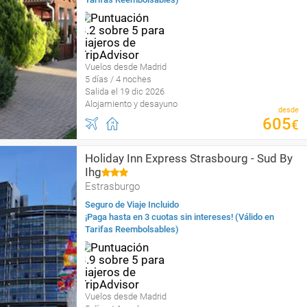
Vuelos desde Madrid
5 días / 4 noches
Salida el 19 dic 2026
Alojamiento y desayuno
desde
605
€
Holiday Inn Express Strasbourg - Sud By
Ihg
Estrasburgo
Seguro de Viaje Incluido
¡Paga hasta en 3 cuotas sin intereses! (Válido en
Tarifas Reembolsables)
Vuelos desde Madrid