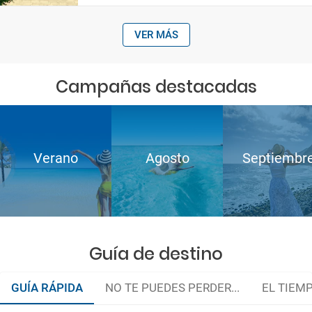
VER MÁS
Campañas destacadas
Verano
Agosto
Septiembr
Guía de destino
GUÍA RÁPIDA
NO TE PUEDES PERDER...
EL TIEM