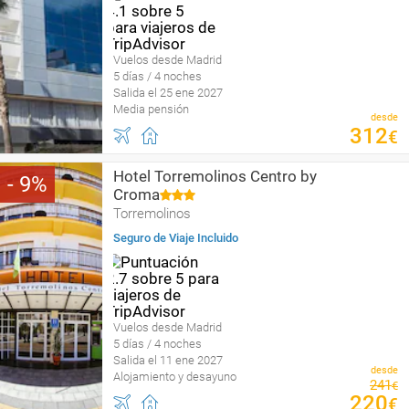
Vuelos desde Madrid
5 días / 4 noches
Salida el 25 ene 2027
Media pensión
desde
312
€
Hotel Torremolinos Centro by
9
Croma
Torremolinos
Seguro de Viaje Incluido
Vuelos desde Madrid
5 días / 4 noches
Salida el 11 ene 2027
desde
Alojamiento y desayuno
241
€
220
€