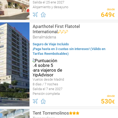
Salida el 25 ene 2027
Alojamiento y desayuno
desde
649
€
Aparthotel First Flatotel
International
Benalmádena
Seguro de Viaje Incluido
¡Paga hasta en 3 cuotas sin intereses! (Válido en
Tarifas Reembolsables)
Vuelos desde Madrid
8 días / 7 noches
Salida el 7 ene 2027
Pensión completa
desde
530
€
Tent Torremolinos