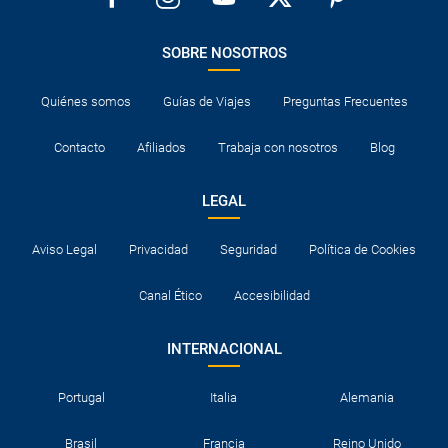
¿Cuántas veces debo imprimir el bono de los
SOBRE NOSOTROS
traslados?
Quiénes somos
Guías de Viajes
Preguntas Frecuentes
Contacto
Afiliados
Trabaja con nosotros
Blog
LEGAL
Aviso Legal
Privacidad
Seguridad
Política de Cookies
Canal Ético
Accesibilidad
INTERNACIONAL
Portugal
Italia
Alemania
Brasil
Francia
Reino Unido