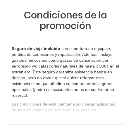
ingerir más líquidos y resguardarse del sol en las horas
modificar una reserva del viaje? ¿Qué gastos puede
de mayor intensidad
Condiciones de la
generar una anulación o modificación del viaje?
El templado clima de Málaga, convierte esta ciudad, en el
promoción
lugar perfecto para descansar junto a toda la familia.
¿Qué caducidad debe tener mi pasaporte para ir
a...?
ENE
FEB
MAR
ABR
¿Con cuánta antelación tengo que estar en el
Seguro de viaje incluido
con cobertura de equipaje,
17 °C
18 °C
20 °C
22 °C
aeropuerto?
pérdida de conexiones y repatriación. Además, incluye
8 °C
9 °C
11 °C
12 °C
gastos médicos así como gastos de cancelación por
terrorismo y/o catástrofes naturales de hasta 3.000€ en el
RESERVAR ¿Cómo puedo reservar un viaje de
extranjero. Este seguro garantiza asistencia básica en
paquete vacacional en la página web?
destino, pero no olvide que si quiere reforzar esta
asistencia tiene que añadir a su compra otros seguros
Al realizar la reserva, uno de los servicios ha
opcionales (podrá seleccionarlos antes de confirmar su
reserva)
.
quedado de pendiente de confirmación ¿Cómo
sabré si se confirma el viaje?
Las condiciones de esta campaña sólo serán aplicables
durante la vigencia de la misma. Las posibles
modificaciones de reserva posteriores a esta campaña
¿Cómo sé si hay plazas disponibles en el viaje que
quedan excluidas de las condiciones de promoción
quiero al hacer mi solicitud de reserva?
anteriormente mencionadas.