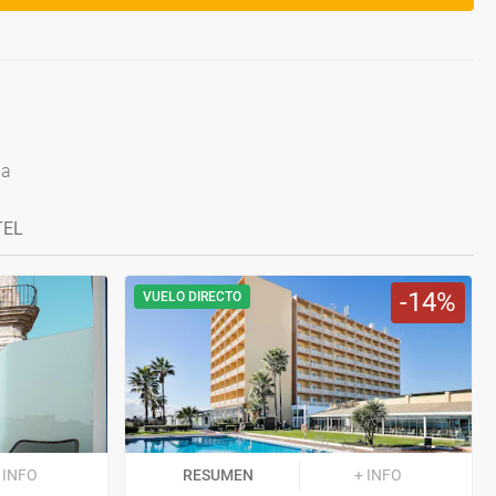
ga
TEL
14
VUELO DIRECTO
 INFO
RESUMEN
+ INFO