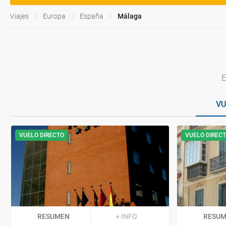
Viajes
Europa
España
Málaga
E
VU
VUELO DIRECTO
VUELO DIREC
RESUMEN
+ INFO
RESU