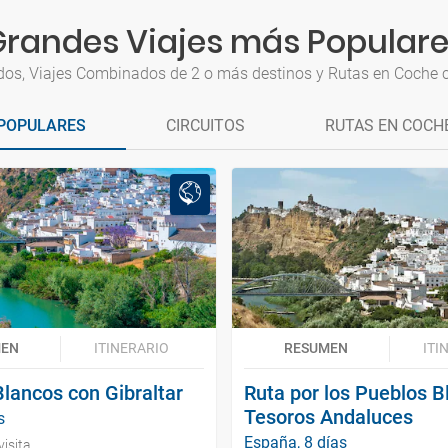
randes Viajes más Popular
uidos, Viajes Combinados de 2 o más destinos y Rutas en Coche co
POPULARES
CIRCUITOS
RUTAS EN COCH
MEN
ITINERARIO
RESUMEN
ITI
lancos con Gibraltar
Ruta por los Pueblos B
Tesoros Andaluces
s
España, 8 días
visita