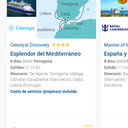
Celestyal Discovery
Mariner of 
Esplendor del Mediterráneo
España y
8 días
desde
Tarragona
8 días
desde
Salidas:
5, 19 dic
Salida:
11 ma
Itinerario:
Tarragona, Tarragona, Málaga,
Itinerario:
Bar
Gibraltar, Casablanca (Marruecos), Cádiz,
(Marruecos),
Lisboa (Portugal)
Barcelona
Cuota de servicio (propinas) incluida
desde