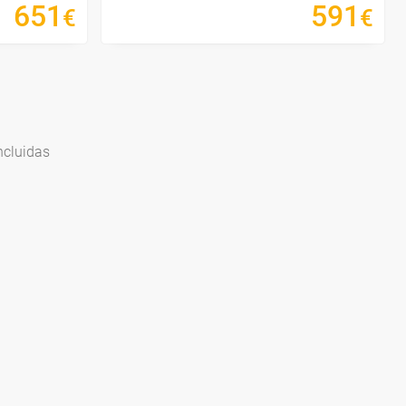
651
591
€
€
ncluidas