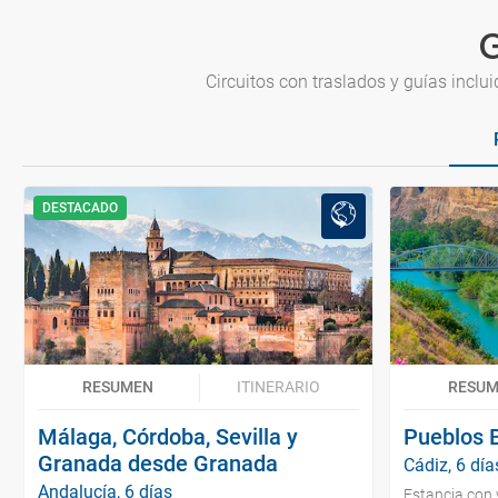
G
Circuitos con traslados y guías incl
DESTACADO
RESUMEN
ITINERARIO
RESU
Málaga, Córdoba, Sevilla y
Pueblos B
Granada desde Granada
Cádiz, 6 día
Andalucía, 6 días
Estancia con 