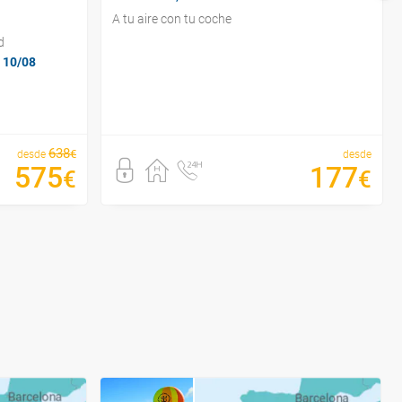
A tu aire con tu coche
d
 10/08
638
€
desde
desde
575
177
€
€