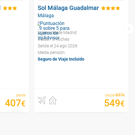
l
Sol Málaga Guadalmar
Málaga
Vuelos desde Madrid
4 días / 3 noches
Salida el 24 ago 2026
Media pensión
Seguro de Viaje Incluido
637
€
desde
desde
407
549
€
€