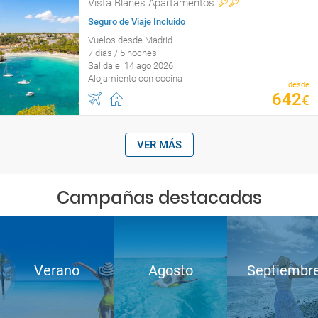
Vista Blanes Apartamentos
Seguro de Viaje Incluido
Vuelos desde Madrid
7 días / 5 noches
Salida el 14 ago 2026
Alojamiento con cocina
desde
642
€
VER MÁS
Campañas destacadas
Verano
Agosto
Septiembr