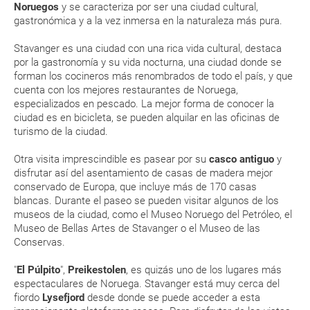
Noruegos
y se caracteriza por ser una ciudad cultural,
de tu reserva alrededor de 10 días antes de salida, la cual deberás
gastronómica y a la vez inmersa en la naturaleza más pura.
imprimir y llevar contigo en el viaje.
Esta documentación te será requerida en el mostrador de la compañía
Stavanger es una ciudad con una rica vida cultural, destaca
aérea a la hora de realizar el check-in el día de la salida.
por la gastronomía y su vida nocturna, una ciudad donde se
forman los cocineros más renombrados de todo el país, y que
cuenta con los mejores restaurantes de Noruega,
MODIFICACIÓN ó CANCELACIÓN ¿Puedo anular o
especializados en pescado. La mejor forma de conocer la
modificar una reserva del viaje? ¿Qué gastos puede
ciudad es en bicicleta, se pueden alquilar en las oficinas de
turismo de la ciudad.
generar una anulación o modificación del viaje?
Otra visita imprescindible es pasear por su
casco antiguo
y
¿Qué caducidad debe tener mi pasaporte para ir
disfrutar así del asentamiento de casas de madera mejor
a...?
conservado de Europa, que incluye más de 170 casas
blancas. Durante el paseo se pueden visitar algunos de los
museos de la ciudad, como el Museo Noruego del Petróleo, el
¿Con cuánta antelación tengo que estar en el
Museo de Bellas Artes de Stavanger o el Museo de las
aeropuerto?
Conservas.
RESERVAR ¿Cómo puedo reservar un viaje de
"
El Púlpito
",
Preikestolen
, es quizás uno de los lugares más
espectaculares de Noruega. Stavanger está muy cerca del
paquete vacacional en la página web?
fiordo
Lysefjord
desde donde se puede acceder a esta