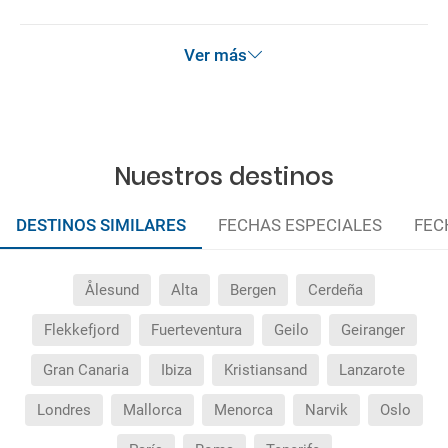
¿Qué hago si el traslado contratado del aeropuerto
al hotel o viceversa no ha aparecido?
Ver más
¿Necesito visado para poder ir a ...?
¿Por qué me sale el precio de un niño igual que el
precio de un adulto?
Nuestros destinos
¿Cuántas veces debo imprimir el bono de los
traslados?
DESTINOS SIMILARES
FECHAS ESPECIALES
FEC
Ålesund
Alta
Bergen
Cerdeña
Flekkefjord
Fuerteventura
Geilo
Geiranger
Gran Canaria
Ibiza
Kristiansand
Lanzarote
Londres
Mallorca
Menorca
Narvik
Oslo