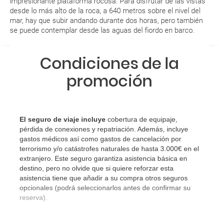
impresionante plataforma rocosa. Para disfrutar de las vistas
Al realizar la reserva, uno de los servicios ha
desde lo más alto de la roca, a 640 metros sobre el nivel del
quedado de pendiente de confirmación ¿Cómo
mar, hay que subir andando durante dos horas, pero también
sabré si se confirma el viaje?
se puede contemplar desde las aguas del fiordo en barco.
¿Cómo sé si hay plazas disponibles en el viaje que
Condiciones de la
quiero al hacer mi solicitud de reserva?
promoción
Si tengo los traslados incluidos, ¿dónde debo
dirigirme?
El seguro de viaje incluye
cobertura de equipaje,
¿Incluye algún seguro de viaje mi reserva?
pérdida de conexiones y repatriación. Además, incluye
gastos médicos así como gastos de cancelación por
¿Cuáles son las condiciones generales en las
terrorismo y/o catástrofes naturales de hasta 3.000€ en el
extranjero. Este seguro garantiza asistencia básica en
reservas de viajes?
destino, pero no olvide que si quiere reforzar esta
asistencia tiene que añadir a su compra otros seguros
¿Cuáles son los impuestos de entrada y salida del
opcionales (podrá seleccionarlos antes de confirmar su
país si viajo a América?
reserva).