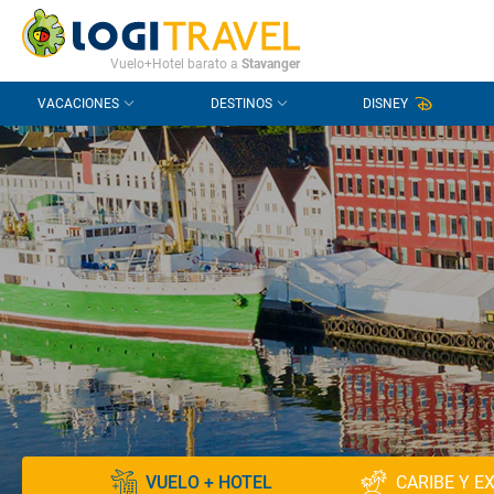
CONTACTO
PREGUNTAS FRECUENTES
Vuelo+Hotel barato a
Stavanger
VACACIONES
DESTINOS
DISNEY
VUELO + HOTEL
CARIBE Y E