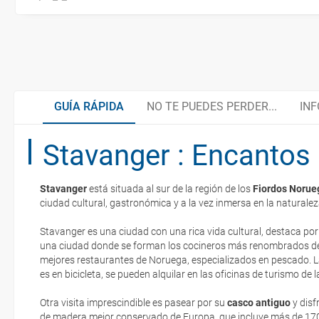
GUÍA RÁPIDA
NO TE PUEDES PERDER...
INF
Stavanger : Encantos 
Centro urbano de Stavanger
Organiza tu viaje
Stavanger
está situada al sur de la región de los
Fiordos Norue
Preikestolen, uno de los paisajes más sugestivos
Documentación necesaria
ciudad cultural, gastronómica y a la vez inmersa en la naturale
La documentación de tu reserva te será enviada por mail en el mo
del país
esté realizado completamente.
Stavanger es una ciudad con una rica vida cultural, destaca por
una ciudad donde se forman los cocineros más renombrados de t
Moneda
Respecto a las tarjetas de embarque, casi todas las compañías aér
mejores restaurantes de Noruega, especializados en pescado. L
La Catedral de Bergen
electrónicos por lo que podrás obtenerlas directamente en los mos
es en bicicleta, se pueden alquilar en las oficinas de turismo de l
realizando el check-in por su web.
Asistencia sanitaria
Otra visita imprescindible es pasear por su
casco antiguo
y disf
Gastronomía noruega
Eso sí, deberás estar atento si viajas con una compañía low cost,
de madera mejor conservado de Europa, que incluye más de 170