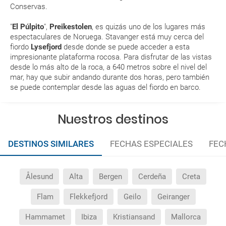
aeropuerto?
Conservas.
RESERVAR ¿Cómo puedo reservar un viaje de
"
El Púlpito
",
Preikestolen
, es quizás uno de los lugares más
espectaculares de Noruega. Stavanger está muy cerca del
paquete vacacional en la página web?
fiordo
Lysefjord
desde donde se puede acceder a esta
impresionante plataforma rocosa. Para disfrutar de las vistas
Al realizar la reserva, uno de los servicios ha
desde lo más alto de la roca, a 640 metros sobre el nivel del
quedado de pendiente de confirmación ¿Cómo
mar, hay que subir andando durante dos horas, pero también
sabré si se confirma el viaje?
se puede contemplar desde las aguas del fiordo en barco.
¿Cómo sé si hay plazas disponibles en el viaje que
Nuestros destinos
quiero al hacer mi solicitud de reserva?
DESTINOS SIMILARES
FECHAS ESPECIALES
FEC
Si tengo los traslados incluidos, ¿dónde debo
dirigirme?
Ålesund
Alta
Bergen
Cerdeña
Creta
¿Incluye algún seguro de viaje mi reserva?
Flam
Flekkefjord
Geilo
Geiranger
¿Cuáles son las condiciones generales en las
Hammamet
Ibiza
Kristiansand
Mallorca
reservas de viajes?