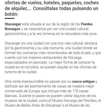
ofertas de vuelos, hoteles, paquetes, coches
Stavanger
de los paisajes
Bergen
Eso sí, deberás estar atento si viajas con una compañía low cost, debido
de alquiler,... Consúltalas todas pulsando un
a que muchas de ellas exigen la presentación de la tarjeta de embarque
más sugestivos
(que deberás realizar a través de su web) para que no te carguen un
del país
botón:
suplemento extra en el mismo aeropuerto.
En caso de tener que enviarte la documentación de un paquete
Stavanger
está situada al sur de la región de los
Fiordos
vacacional (Caribe, circuitos, tours...) te enviaremos la documentación
Noruegos
y se caracteriza por ser una ciudad cultural,
de tu reserva alrededor de 10 días antes de salida, la cual deberás
gastronómica y a la vez inmersa en la naturaleza más pura.
imprimir y llevar contigo en el viaje.
Esta documentación te será requerida en el mostrador de la compañía
Stavanger es una ciudad con una rica vida cultural, destaca
aérea a la hora de realizar el check-in el día de la salida.
por la gastronomía y su vida nocturna, una ciudad donde se
forman los cocineros más renombrados de todo el país, y que
cuenta con los mejores restaurantes de Noruega,
MODIFICACIÓN ó CANCELACIÓN ¿Puedo anular o
especializados en pescado. La mejor forma de conocer la
modificar una reserva del viaje? ¿Qué gastos puede
ciudad es en bicicleta, se pueden alquilar en las oficinas de
turismo de la ciudad.
generar una anulación o modificación del viaje?
Otra visita imprescindible es pasear por su
casco antiguo
y
¿Qué caducidad debe tener mi pasaporte para ir
disfrutar así del asentamiento de casas de madera mejor
a...?
conservado de Europa, que incluye más de 170 casas
blancas. Durante el paseo se pueden visitar algunos de los
museos de la ciudad, como el Museo Noruego del Petróleo, el
¿Con cuánta antelación tengo que estar en el
Museo de Bellas Artes de Stavanger o el Museo de las