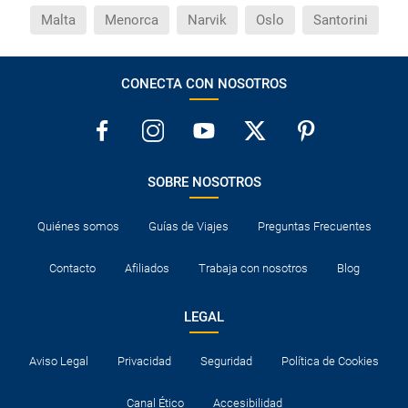
Malta
Menorca
Narvik
Oslo
Santorini
¿Cuáles son los impuestos de entrada y salida del
país si viajo a América?
CONECTA CON NOSOTROS
¿Qué hago si el traslado contratado del aeropuerto
al hotel o viceversa no ha aparecido?
¿Necesito visado para poder ir a ...?
SOBRE NOSOTROS
¿Por qué me sale el precio de un niño igual que el
Quiénes somos
Guías de Viajes
Preguntas Frecuentes
precio de un adulto?
Contacto
Afiliados
Trabaja con nosotros
Blog
¿Cuántas veces debo imprimir el bono de los
traslados?
LEGAL
Aviso Legal
Privacidad
Seguridad
Política de Cookies
Canal Ético
Accesibilidad