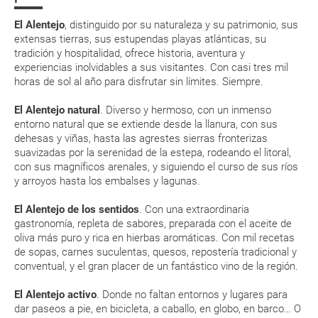
agosto— alcanza los 30º. Estos valores medios incluyen, en
a que muchas de ellas exigen la presentación de la tarjeta de embarque
El Alentejo es para vivir experiencias
invierno, días con temperaturas cercanas o ligeramente
(que deberás realizar a través de su web) para que no te carguen un
El Alentejo
, distinguido por su naturaleza y su patrimonio, sus
inferiores a 0º y, en los veranos más cálidos, el mercurio
suplemento extra en el mismo aeropuerto.
extensas tierras, sus estupendas playas atlánticas, su
puede superar los 40º. Las amplitudes térmicas en verano
tradición y hospitalidad, ofrece historia, aventura y
En caso de tener que enviarte la documentación de un paquete
son significativas, a veces del orden de los 15-20º. En la franja
vacacional (Caribe, circuitos, tours...) te enviaremos la documentación
experiencias inolvidables a sus visitantes. Con casi tres mil
costera, las temperaturas y amplitudes térmicas se suavizan
de tu reserva alrededor de 10 días antes de salida, la cual deberás
horas de sol al año para disfrutar sin límites. Siempre.
por la influencia del mar.
imprimir y llevar contigo en el viaje.
Alentejo es una de las zonas de Portugal donde mejor se
El Alentejo natural
. Diverso y hermoso, con un inmenso
Esta documentación te será requerida en el mostrador de la compañía
come: el cerdo alentejano o probar un buen vino ¡Son
aérea a la hora de realizar el check-in el día de la salida.
entorno natural que se extiende desde la llanura, con sus
placeres que harán que recuerdes el viaje para siempre!
dehesas y viñas, hasta las agrestes sierras fronterizas
suavizadas por la serenidad de la estepa, rodeando el litoral,
Alentejo es la región más grande de Portugal, así que si
con sus magníficos arenales, y siguiendo el curso de sus ríos
MODIFICACIÓN ó CANCELACIÓN ¿Puedo anular o
quieres conocer un poco más nuestro país vecino, no te
y arroyos hasta los embalses y lagunas.
puedes perder Alentejo.
modificar una reserva del viaje? ¿Qué gastos puede
generar una anulación o modificación del viaje?
Alentejo es un verdadero tesoro en Portugal todavía por
El Alentejo de los sentidos
. Con una extraordinaria
descubrir. En Alentejo se respira ese aire slow chic que
gastronomía, repleta de sabores, preparada con el aceite de
tanto caracteriza a la región, con maravillosos rincones
¿Qué caducidad debe tener mi pasaporte para ir
oliva más puro y rica en hierbas aromáticas. Con mil recetas
tranquilos para disfrutar
de sopas, carnes suculentas, quesos, repostería tradicional y
a...?
conventual, y el gran placer de un fantástico vino de la región.
Viajando por Alentejo te darás cuenta de sus múltiples
personalidades, las fascinantes diferencias entre sur y
¿Con cuánta antelación tengo que estar en el
El Alentejo activo
. Donde no faltan entornos y lugares para
norte, interior y costa. Un paraíso que no te dejará
aeropuerto?
dar paseos a pie, en bicicleta, a caballo, en globo, en barco… O
indiferente