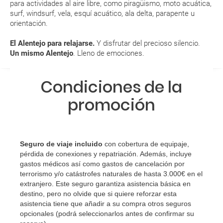
para actividades al aire libre, como piragüismo, moto acuática,
Al ser zona de interior en verano puede hacer mucho
surf, windsurf, vela, esquí acuático, ala delta, parapente u
RESERVAR ¿Cómo puedo reservar un viaje de
calor, es necesaria ropa fresca. mucha agua y protector
orientación.
solar.
paquete vacacional en la página web?
El Alentejo para relajarse.
Y disfrutar del precioso silencio.
ENE
FEB
MAR
ABR
Al realizar la reserva, uno de los servicios ha
Un mismo Alentejo
.
Lleno de emociones
.
quedado de pendiente de confirmación ¿Cómo
11 °C
12 °C
15 °C
17 °C
sabré si se confirma el viaje?
Condiciones de la
4 °C
4 °C
6 °C
8 °C
promoción
¿Cómo sé si hay plazas disponibles en el viaje que
quiero al hacer mi solicitud de reserva?
Si tengo los traslados incluidos, ¿dónde debo
Seguro de viaje incluido
con cobertura de equipaje,
dirigirme?
pérdida de conexiones y repatriación. Además, incluye
gastos médicos así como gastos de cancelación por
¿Incluye algún seguro de viaje mi reserva?
terrorismo y/o catástrofes naturales de hasta 3.000€ en el
extranjero. Este seguro garantiza asistencia básica en
destino, pero no olvide que si quiere reforzar esta
¿Cuáles son las condiciones generales en las
asistencia tiene que añadir a su compra otros seguros
reservas de viajes?
opcionales (podrá seleccionarlos antes de confirmar su