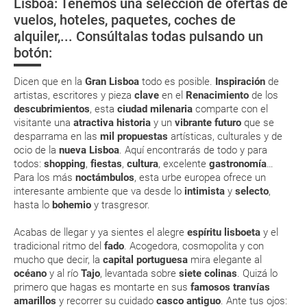
Lisboa: Tenemos una selección de ofertas de
in por su web.
¿Cómo llegar?
Rumbo al centro
Torre de Belém
Conocer los
vuelos, hoteles, paquetes, coches de
de la ciudad
misterios de
Eso sí, deberás estar atento si viajas con una compañía low cost, debido
alquiler,... Consúltalas todas pulsando un
a que muchas de ellas exigen la presentación de la tarjeta de embarque
¿Dónde alojarse?
Quinta Regal
(que deberás realizar a través de su web) para que no te carguen un
botón:
suplemento extra en el mismo aeropuerto.
En caso de tener que enviarte la documentación de un paquete
Dicen que en la
Gran Lisboa
todo es posible.
Inspiración
de
vacacional (Caribe, circuitos, tours...) te enviaremos la documentación
artistas, escritores y pieza
clave
en el
Renacimiento
de los
de tu reserva alrededor de 10 días antes de salida, la cual deberás
descubrimientos
, esta
ciudad milenaria
comparte con el
imprimir y llevar contigo en el viaje.
visitante una
atractiva historia
y un
vibrante futuro
que se
Esta documentación te será requerida en el mostrador de la compañía
desparrama en las
mil propuestas
artísticas, culturales y de
aérea a la hora de realizar el check-in el día de la salida.
ocio de la
nueva Lisboa
. Aquí encontrarás de todo y para
todos:
shopping
,
fiestas
,
cultura
, excelente
gastronomía
…
Para los más
noctámbulos
, esta urbe europea ofrece un
MODIFICACIÓN ó CANCELACIÓN ¿Puedo anular o
interesante ambiente que va desde lo
intimista
y
selecto
,
modificar una reserva del viaje? ¿Qué gastos puede
hasta lo
bohemio
y trasgresor.
generar una anulación o modificación del viaje?
Acabas de llegar y ya sientes el alegre
espíritu lisboeta
y el
tradicional ritmo del
fado
. Acogedora, cosmopolita y con
¿Qué caducidad debe tener mi pasaporte para ir
mucho que decir, la
capital portuguesa
mira elegante al
a...?
océano
y al río
Tajo
, levantada sobre
siete colinas
. Quizá lo
primero que hagas es montarte en sus
famosos tranvías
amarillos
y recorrer su cuidado
casco antiguo
. Ante tus ojos:
¿Con cuánta antelación tengo que estar en el