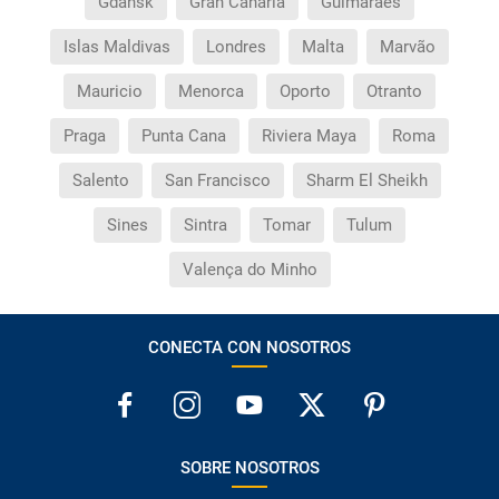
Gdansk
Gran Canaria
Guimaraes
Islas Maldivas
Londres
Malta
Marvão
Mauricio
Menorca
Oporto
Otranto
Praga
Punta Cana
Riviera Maya
Roma
Salento
San Francisco
Sharm El Sheikh
Sines
Sintra
Tomar
Tulum
Valença do Minho
CONECTA CON NOSOTROS
SOBRE NOSOTROS