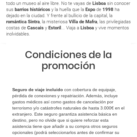
todo un museo al aire libre. No te vayas de
Lisboa
sin conocer
aeropuerto?
sus
barrios históricos
y la huella que la
Expo
de
1998
ha
dejado en la ciudad. Y frente al bullicio de la capital, la
RESERVAR ¿Cómo puedo reservar un viaje de
romántica Sintra
, la misteriosa
Villa de Mafra
,
las privilegiadas
costas de
Cascais
y
Estoril
... Viaja a
Lisboa
y vive momentos
paquete vacacional en la página web?
inolvidables.
Al realizar la reserva, uno de los servicios ha
Condiciones de la
quedado de pendiente de confirmación ¿Cómo
sabré si se confirma el viaje?
promoción
¿Cómo sé si hay plazas disponibles en el viaje que
quiero al hacer mi solicitud de reserva?
Seguro de viaje incluido
con cobertura de equipaje,
Si tengo los traslados incluidos, ¿dónde debo
pérdida de conexiones y repatriación. Además, incluye
gastos médicos así como gastos de cancelación por
dirigirme?
terrorismo y/o catástrofes naturales de hasta 3.000€ en el
extranjero. Este seguro garantiza asistencia básica en
¿Incluye algún seguro de viaje mi reserva?
destino, pero no olvide que si quiere reforzar esta
asistencia tiene que añadir a su compra otros seguros
¿Cuáles son las condiciones generales en las
opcionales (podrá seleccionarlos antes de confirmar su