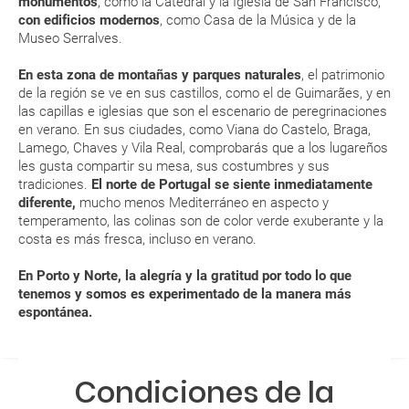
monumentos
, como la Catedral y la Iglesia de San Francisco,
modificar una reserva del viaje? ¿Qué gastos puede
otras regiones europeas situadas a similares latitudes
con edificios modernos
, como Casa de la Música y de la
generar una anulación o modificación del viaje?
Museo Serralves.
En verano y con temperaturas más altas se recomienda
ingerir más líquidos y resguardarse del sol en las horas
¿Qué caducidad debe tener mi pasaporte para ir
En esta zona de montañas y parques naturales
, el patrimonio
de mayor intensidad
a...?
de la región se ve en sus castillos, como el de Guimarães, y en
Durante la primavera, Porto y Norte está especialmente
las capillas e iglesias que son el escenario de peregrinaciones
bonito y verde. ¡Apúntate a sus interesantes rutas de
en verano. En sus ciudades, como Viana do Castelo, Braga,
¿Con cuánta antelación tengo que estar en el
senderismo!
Lamego, Chaves y Vila Real, comprobarás que a los lugareños
aeropuerto?
les gusta compartir su mesa, sus costumbres y sus
ENE
FEB
MAR
ABR
tradiciones.
El norte de Portugal se siente inmediatamente
diferente,
mucho menos Mediterráneo en aspecto y
RESERVAR ¿Cómo puedo reservar un viaje de
13 °C
14 °C
16 °C
17 °C
temperamento, las colinas son de color verde exuberante y la
paquete vacacional en la página web?
costa es más fresca, incluso en verano.
5 °C
6 °C
7 °C
8 °C
Al realizar la reserva, uno de los servicios ha
En Porto y Norte, la alegría y la gratitud por todo lo que
quedado de pendiente de confirmación ¿Cómo
tenemos y somos es experimentado de la manera más
espontánea.
sabré si se confirma el viaje?
¿Cómo sé si hay plazas disponibles en el viaje que
Condiciones de la
quiero al hacer mi solicitud de reserva?