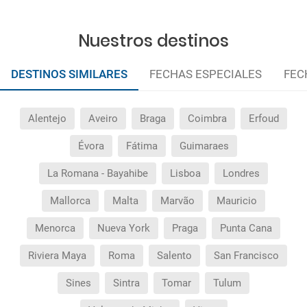
¿Cuántas veces debo imprimir el bono de los
Nuestros destinos
traslados?
DESTINOS SIMILARES
FECHAS ESPECIALES
FEC
Alentejo
Aveiro
Braga
Coimbra
Erfoud
Évora
Fátima
Guimaraes
La Romana - Bayahibe
Lisboa
Londres
Mallorca
Malta
Marvão
Mauricio
Menorca
Nueva York
Praga
Punta Cana
Riviera Maya
Roma
Salento
San Francisco
Sines
Sintra
Tomar
Tulum