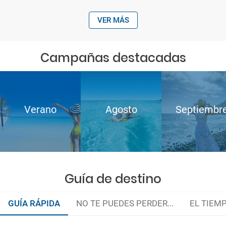
VER MÁS
Campañas destacadas
Verano
Agosto
Septiembr
Guía de destino
GUÍA RÁPIDA
NO TE PUEDES PERDER...
EL TIEM