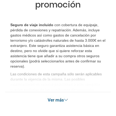
promoción
Si tengo los traslados incluidos, ¿dónde debo
dirigirme?
¿Incluye algún seguro de viaje mi reserva?
Seguro de viaje incluido
con cobertura de equipaje,
pérdida de conexiones y repatriación. Además, incluye
gastos médicos así como gastos de cancelación por
¿Cuáles son las condiciones generales en las
terrorismo y/o catástrofes naturales de hasta 3.000€ en el
reservas de viajes?
extranjero. Este seguro garantiza asistencia básica en
destino, pero no olvide que si quiere reforzar esta
¿Cuáles son los impuestos de entrada y salida del
asistencia tiene que añadir a su compra otros seguros
opcionales (podrá seleccionarlos antes de confirmar su
país si viajo a América?
reserva)
.
¿Qué hago si el traslado contratado del aeropuerto
Las condiciones de esta campaña sólo serán aplicables
durante la vigencia de la misma. Las posibles
al hotel o viceversa no ha aparecido?
modificaciones de reserva posteriores a esta campaña
quedan excluidas de las condiciones de promoción
¿Necesito visado para poder ir a ...?
anteriormente mencionadas.
Ver más
¿Por qué me sale el precio de un niño igual que el
precio de un adulto?