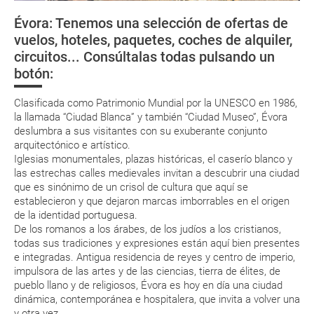
directamente en los mostradores de la aerolínea o realizando el check-
Évora: Tenemos una selección de ofertas de
in por su web.
Asistencia Sanitaria
Las telas de la
La Ruta del
Ruta Vicenti
vuelos, hoteles, paquetes, coches de alquiler,
región
Corcho
Eso sí, deberás estar atento si viajas con una compañía low cost, debido
circuitos... Consúltalas todas pulsando un
a que muchas de ellas exigen la presentación de la tarjeta de embarque
El Alentejo es para vivir experiencias
(que deberás realizar a través de su web) para que no te carguen un
botón:
suplemento extra en el mismo aeropuerto.
En caso de tener que enviarte la documentación de un paquete
Clasificada como Patrimonio Mundial por la UNESCO en 1986,
vacacional (Caribe, circuitos, tours...) te enviaremos la documentación
la llamada “Ciudad Blanca” y también “Ciudad Museo”, Évora
de tu reserva alrededor de 10 días antes de salida, la cual deberás
deslumbra a sus visitantes con su exuberante conjunto
imprimir y llevar contigo en el viaje.
arquitectónico e artístico.
Esta documentación te será requerida en el mostrador de la compañía
Iglesias monumentales, plazas históricas, el caserío blanco y
aérea a la hora de realizar el check-in el día de la salida.
las estrechas calles medievales invitan a descubrir una ciudad
que es sinónimo de un crisol de cultura que aquí se
establecieron y que dejaron marcas imborrables en el origen
MODIFICACIÓN ó CANCELACIÓN ¿Puedo anular o
de la identidad portuguesa.
modificar una reserva del viaje? ¿Qué gastos puede
De los romanos a los árabes, de los judíos a los cristianos,
todas sus tradiciones y expresiones están aquí bien presentes
generar una anulación o modificación del viaje?
e integradas. Antigua residencia de reyes y centro de imperio,
impulsora de las artes y de las ciencias, tierra de élites, de
¿Qué caducidad debe tener mi pasaporte para ir
pueblo llano y de religiosos, Évora es hoy en día una ciudad
a...?
dinámica, contemporánea e hospitalera, que invita a volver una
y otra vez.