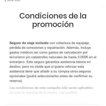
¿Con cuánta antelación tengo que estar en el
aeropuerto?
Condiciones de la
promoción
RESERVAR ¿Cómo puedo reservar un viaje de
paquete vacacional en la página web?
Al realizar la reserva, uno de los servicios ha
Seguro de viaje incluido
con cobertura de equipaje,
quedado de pendiente de confirmación ¿Cómo
pérdida de conexiones y repatriación. Además, incluye
sabré si se confirma el viaje?
gastos médicos así como gastos de cancelación por
terrorismo y/o catástrofes naturales de hasta 3.000€ en el
extranjero. Este seguro garantiza asistencia básica en
¿Cómo sé si hay plazas disponibles en el viaje que
destino, pero no olvide que si quiere reforzar esta
quiero al hacer mi solicitud de reserva?
asistencia tiene que añadir a su compra otros seguros
opcionales (podrá seleccionarlos antes de confirmar su
Si tengo los traslados incluidos, ¿dónde debo
reserva)
.
dirigirme?
Las condiciones de esta campaña sólo serán aplicables
durante la vigencia de la misma. Las posibles
modificaciones de reserva posteriores a esta campaña
¿Incluye algún seguro de viaje mi reserva?
quedan excluidas de las condiciones de promoción