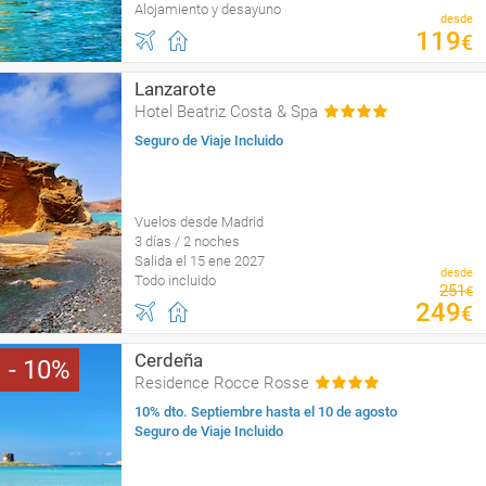
Alojamiento y desayuno
desde
119
€
Lanzarote
Hotel Beatriz Costa & Spa
Seguro de Viaje Incluido
Vuelos desde Madrid
3 días / 2 noches
Salida el 15 ene 2027
desde
Todo incluido
251
€
249
€
Cerdeña
10
Residence Rocce Rosse
10% dto. Septiembre hasta el 10 de agosto
Seguro de Viaje Incluido