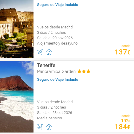
Seguro de Viaje Incluido
Vuelos desde Madrid
3 días / 2 noches
Salida el 20 nov 2026
Alojamiento y desayuno
desde
137
€
Tenerife
Panoramica Garden
Seguro de Viaje Incluido
Vuelos desde Madrid
3 días / 2 noches
Salida el 23 oct 2026
desde
Media pensión
192
€
184
€