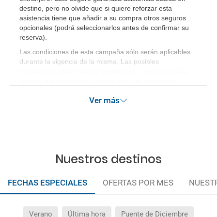
destino, pero no olvide que si quiere reforzar esta
asistencia tiene que añadir a su compra otros seguros
opcionales (podrá seleccionarlos antes de confirmar su
reserva)
.
Las condiciones de esta campaña sólo serán aplicables
durante la vigencia de la misma. Las posibles
modificaciones de reserva posteriores a esta campaña
quedan excluidas de las condiciones de promoción
anteriormente mencionadas.
Ver más
Nuestros destinos
FECHAS ESPECIALES
OFERTAS POR MES
NUEST
Verano
Última hora
Puente de Diciembre