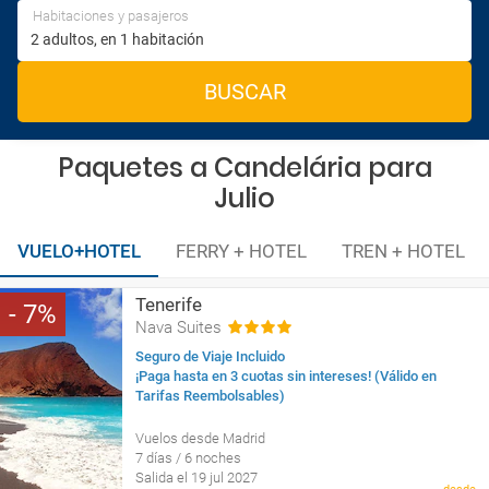
Habitaciones y pasajeros
BUSCAR
Paquetes a Candelária para
Julio
VUELO+HOTEL
FERRY + HOTEL
TREN + HOTEL
Tenerife
7
Nava Suites
Seguro de Viaje Incluido
¡Paga hasta en 3 cuotas sin intereses! (Válido en
Tarifas Reembolsables)
Vuelos desde Madrid
7 días / 6 noches
Salida el 19 jul 2027