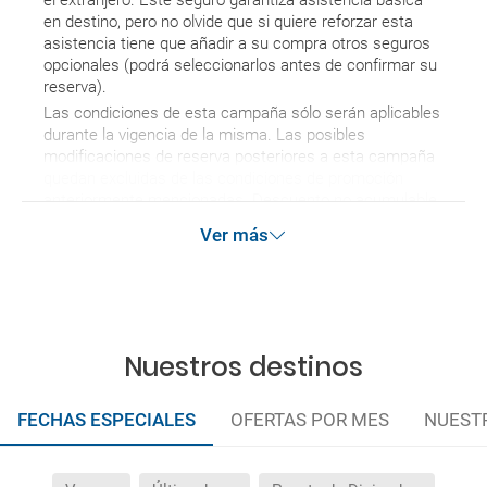
el extranjero. Este seguro garantiza asistencia básica
en destino, pero no olvide que si quiere reforzar esta
asistencia tiene que añadir a su compra otros seguros
opcionales (podrá seleccionarlos antes de confirmar su
reserva).
Las condiciones de esta campaña sólo serán aplicables
durante la vigencia de la misma. Las posibles
modificaciones de reserva posteriores a esta campaña
quedan excluidas de las condiciones de promoción
anteriormente mencionadas. Descuento no acumulable.
Ver más
Nuestros destinos
FECHAS ESPECIALES
OFERTAS POR MES
NUEST