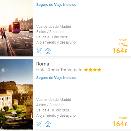
Seguro de Viaje Incluido
Vuelos desde Madrid
5 días / 3 noches
Salida el 1 dic 2026
desde
Alojamiento y desayuno
174
€
164
€
Roma
Hotel Roma Tor Vergata
Seguro de Viaje Incluido
Vuelos desde Madrid
4 días / 3 noches
Salida el 10 dic 2026
Alojamiento y desayuno
desde
164
€