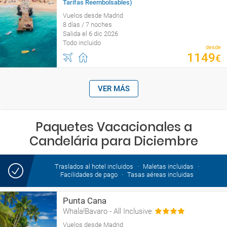
Tarifas Reembolsables)
Vuelos desde Madrid
8 días / 7 noches
Salida el 6 dic 2026
Todo incluido
desde
1149
€
VER MÁS
Paquetes Vacacionales a
Candelária para Diciembre
Traslados al hotel incluidos
Maletas incluidas
Facilidades de pago
Tasas aéreas incluidas
Punta Cana
Whala!Bavaro - All Inclusive
Vuelos desde Madrid