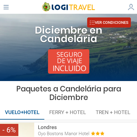
VER CONDICIONES
Diciembre en
Candelária
Paquetes a Candelária para
Diciembre
VUELO+HOTEL
FERRY + HOTEL
TREN + HOTEL
Londres
6
Oyo Bostons Manor Hotel