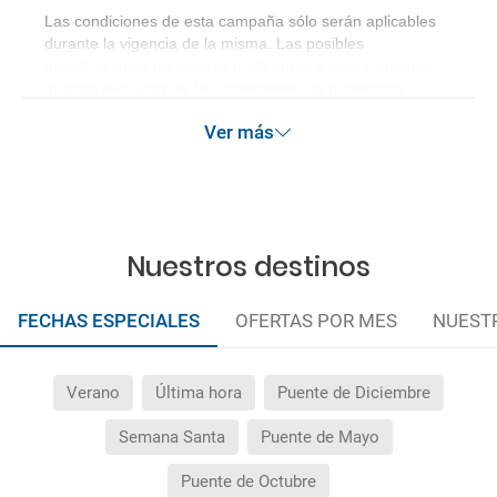
Las condiciones de esta campaña sólo serán aplicables
durante la vigencia de la misma. Las posibles
modificaciones de reserva posteriores a esta campaña
quedan excluidas de las condiciones de promoción
anteriormente mencionadas.
Ver más
Nuestros destinos
FECHAS ESPECIALES
OFERTAS POR MES
NUEST
Verano
Última hora
Puente de Diciembre
Semana Santa
Puente de Mayo
Puente de Octubre