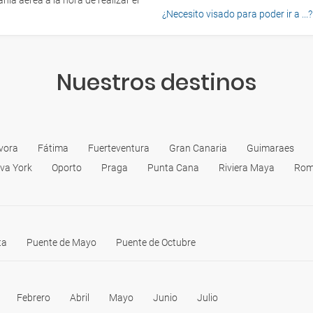
ía aérea a la hora de realizar el
¿Necesito visado para poder ir a ...?
Nuestros destinos
vora
Fátima
Fuerteventura
Gran Canaria
Guimaraes
va York
Oporto
Praga
Punta Cana
Riviera Maya
Ro
ta
Puente de Mayo
Puente de Octubre
Febrero
Abril
Mayo
Junio
Julio