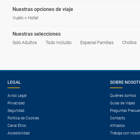
Nuestras opciones de viaje
Vuelo + Hotel
Nuestras selecciones
Solo Adultos
Todo Incluido
Especial Familias
Chollos
LEGAL
SOBRE NOSOT
Aviso Legal
Quiénes somos
Privacidad
Guías de Viajes
Seguridad
Preguntas Frecue
Política de Cookies
Contacto
Canal Ético
Afiliados
Accesibilidad
Trabaja con noso