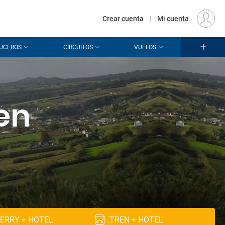
€
Origen
MADRID (MAD)
ES
EUR
Crear cuenta
|
Mi cuenta
UCEROS
CIRCUITOS
VUELOS
 en
ERRY + HOTEL
TREN + HOTEL