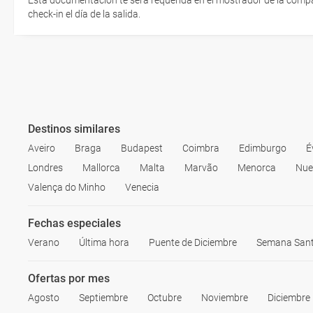
Esta documentación te será requerida en el mostrador de la compañ
check-in el día de la salida.
Destinos similares
Aveiro
Braga
Budapest
Coimbra
Edimburgo
É
Londres
Mallorca
Malta
Marvão
Menorca
Nue
Valença do Minho
Venecia
Fechas especiales
Verano
Última hora
Puente de Diciembre
Semana San
Ofertas por mes
Agosto
Septiembre
Octubre
Noviembre
Diciembre