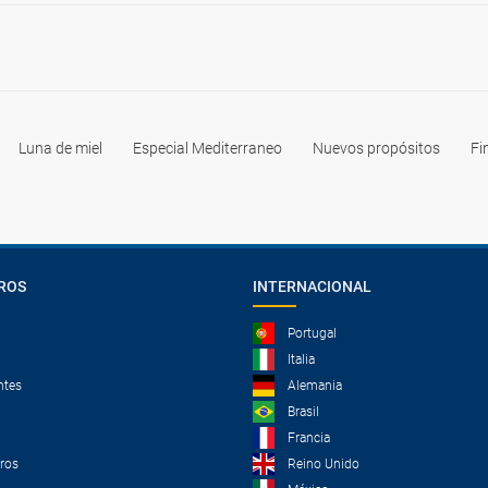
Luna de miel
Especial Mediterraneo
Nuevos propósitos
Fi
ROS
INTERNACIONAL
Portugal
Italia
ntes
Alemania
Brasil
Francia
tros
Reino Unido