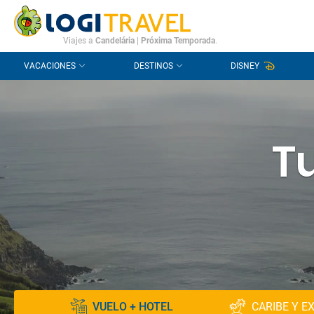
CONTACTO
PREGUNTAS FRECUENTES
Viajes a
Candelária
|
Próxima Temporada
.
VACACIONES
DESTINOS
DISNEY
Tu
VUELO + HOTEL
CARIBE Y E