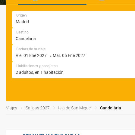
Origen
Destino
Fechas de tu viaje
Habitaciones y pasajeros
Viajes
Salidas 2027
Isla de San Miguel
Candelária