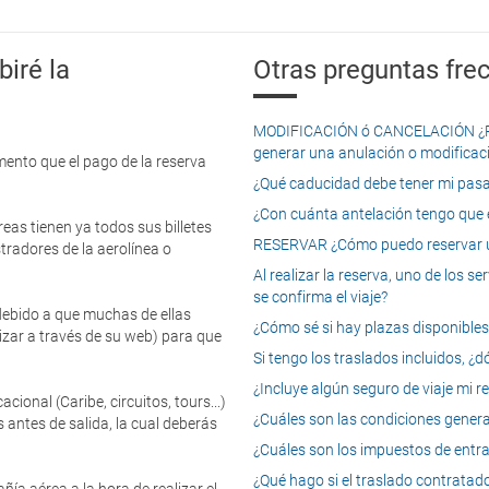
iré la
Otras preguntas frec
MODIFICACIÓN ó CANCELACIÓN ¿Pued
generar una anulación o modificaci
mento que el pago de la reserva
¿Qué caducidad debe tener mi pasapo
¿Con cuánta antelación tengo que e
eas tienen ya todos sus billetes
RESERVAR ¿Cómo puedo reservar un
tradores de la aerolínea o
Al realizar la reserva, uno de los 
se confirma el viaje?
 debido a que muchas de ellas
¿Cómo sé si hay plazas disponibles e
izar a través de su web) para que
Si tengo los traslados incluidos, ¿
¿Incluye algún seguro de viaje mi r
onal (Caribe, circuitos, tours...)
¿Cuáles son las condiciones general
 antes de salida, la cual deberás
¿Cuáles son los impuestos de entrad
¿Qué hago si el traslado contratado