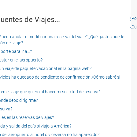
uentes de Viajes...
¿Por
¿Cu
o anular o modificar una reserva del viaje? ¿Qué gastos puede
ón del viaje?
rte para ir a...?
star en el aeropuerto?
 viaje de paquete vacacional en la página web?
servicios ha quedado de pendiente de confirmación ¿Cómo sabré si
n el viaje que quiero al hacer mi solicitud de reserva?
dónde debo dirigirme?
eserva?
es en las reservas de viajes?
a y salida del país si viajo a América?
 del aeropuerto al hotel o viceversa no ha aparecido?