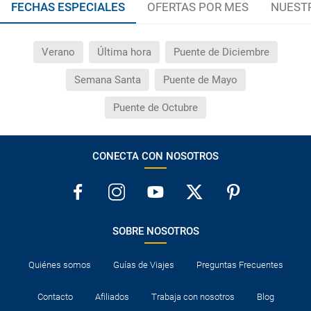
FECHAS ESPECIALES
OFERTAS POR MES
NUEST
Las condiciones de esta campaña sólo serán aplicables
durante la vigencia de la misma. Las posibles
modificaciones de reserva posteriores a esta campaña
quedan excluidas de las condiciones de promoción
Verano
Última hora
Puente de Diciembre
anteriormente mencionadas. Descuento no acumulable.
Semana Santa
Puente de Mayo
Puente de Octubre
CONECTA CON NOSOTROS
SOBRE NOSOTROS
Quiénes somos
Guías de Viajes
Preguntas Frecuentes
Contacto
Afiliados
Trabaja con nosotros
Blog