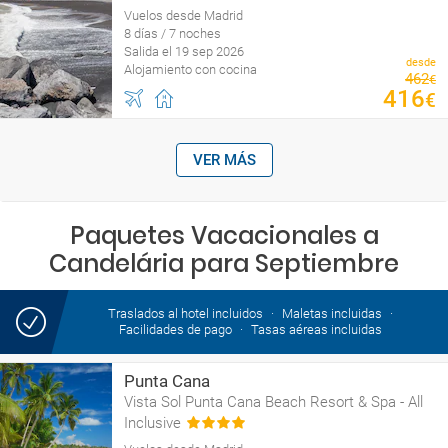
Vuelos desde Madrid
8 días / 7 noches
Salida el 19 sep 2026
desde
Alojamiento con cocina
462
€
416
€
VER MÁS
Paquetes Vacacionales a
Candelária para Septiembre
Traslados al hotel incluidos
Maletas incluidas
Facilidades de pago
Tasas aéreas incluidas
Punta Cana
Vista Sol Punta Cana Beach Resort & Spa - All
Inclusive