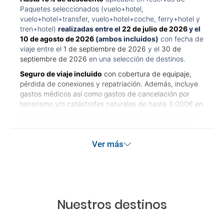
Paquetes seleccionados (vuelo+hotel,
vuelo+hotel+transfer, vuelo+hotel+coche, ferry+hotel y
tren+hotel)
realizadas entre el
22 de julio de 2026
y el
10 de agosto de 2026
(ambos incluidos)
con fecha de
viaje entre el
1 de septiembre de 2026
y el
30 de
septiembre de 2026
en una selección de destinos.
Seguro de viaje incluido
con cobertura de equipaje,
pérdida de conexiones y repatriación. Además, incluye
gastos médicos así como gastos de cancelación por
terrorismo y/o catástrofes naturales de hasta 3.000€ en
el extranjero, puede consultar más información con uno
de nuestros agentes o durante el proceso de reserva.
Este seguro garantiza asistencia básica en destino, pero
Ver más
no olvide que si quiere reforzar esta asistencia tiene que
añadir a su compra otros seguros opcionales (podrá
seleccionarlos antes de confirmar su reserva).
Pago flexible
sin intereses para reservas realizadas con
más de 30 días de antelación.
Nuestros destinos
Quedan excluidos los productos de terceros de esta
promoción.