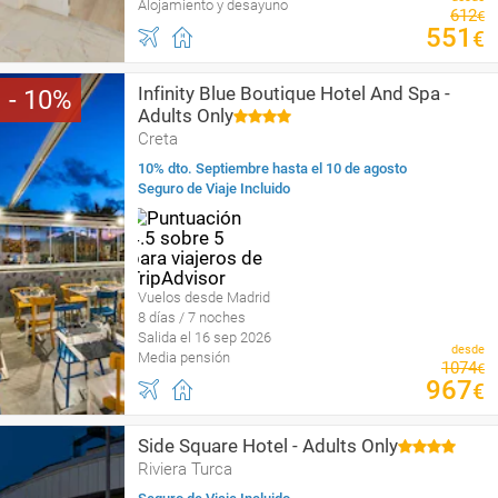
Alojamiento y desayuno
612
€
551
€
Infinity Blue Boutique Hotel And Spa -
10
Adults Only
Creta
10% dto. Septiembre hasta el 10 de agosto
Seguro de Viaje Incluido
Vuelos desde Madrid
8 días / 7 noches
Salida el 16 sep 2026
desde
Media pensión
1074
€
967
€
Side Square Hotel - Adults Only
Riviera Turca