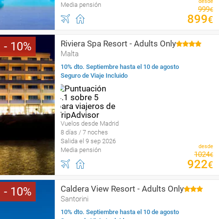
desde
Media pensión
999
€
899
€
Riviera Spa Resort - Adults Only
10
Malta
10% dto. Septiembre hasta el 10 de agosto
Seguro de Viaje Incluido
Vuelos desde Madrid
8 días / 7 noches
Salida el 9 sep 2026
desde
Media pensión
1024
€
922
€
Caldera View Resort - Adults Only
10
Santorini
10% dto. Septiembre hasta el 10 de agosto