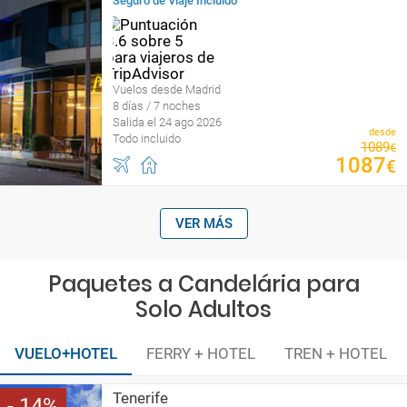
Seguro de Viaje Incluido
Vuelos desde Madrid
8 días / 7 noches
Salida el 24 ago 2026
desde
Todo incluido
1089
€
1087
€
VER MÁS
Paquetes a Candelária para
Solo Adultos
VUELO+HOTEL
FERRY + HOTEL
TREN + HOTEL
Tenerife
14