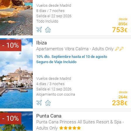
Vuelos desde Madrid
8 días / 7 noches
Salida el 22 sep 2026
desde
Todo incluido
895
€
753
€
Ibiza
10
Apartamentos Vibra Calima - Adults Only
10% dto. Septiembre hasta el 10 de agosto
Seguro de Viaje Incluido
Vuelos desde Madrid
4 días / 3 noches
Salida el 12 sep 2026
desde
Alojamiento con cocina
264
€
238
€
Punta Cana
10
Punta Cana Princess All Suites Resort & Spa -
Adults Only