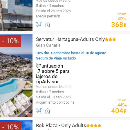
Vuelos desde Madrid
5 días / 4 noches
Salida el 26 sep 2026
desde
Media pensión
409
€
368
€
Servatur Hartaguna-Adults Only
10
Gran Canaria
10% dto. Septiembre hasta el 10 de agosto
Seguro de Viaje Incluido
Vuelos desde Madrid
8 días / 7 noches
Salida el 10 sep 2026
desde
Alojamiento con cocina
449
€
404
€
Rok Plaza - Only Adults
10