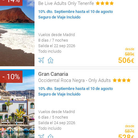
Be Live Adults Only Tenerife
10% dto. Septiembre hasta el 10 de agosto
Seguro de Viaje Incluido
Vuelos desde Madrid
8 días / 7 noches
Salida el 22 sep 2026
desde
Todo incluido
589
€
506
€
Gran Canaria
10
Occidental Roca Negra - Only Adults
10% dto. Septiembre hasta el 10 de agosto
Seguro de Viaje Incluido
Vuelos desde Madrid
6 días / 5 noches
Salida el 24 sep 2026
desde
Todo incluido
587
€
528
€