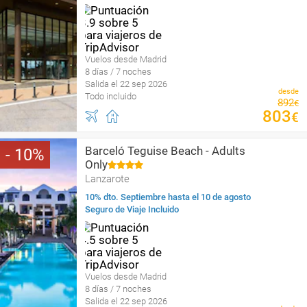
Vuelos desde Madrid
8 días / 7 noches
Salida el 22 sep 2026
desde
Todo incluido
892
€
803
€
Barceló Teguise Beach - Adults
10
Only
Lanzarote
10% dto. Septiembre hasta el 10 de agosto
Seguro de Viaje Incluido
Vuelos desde Madrid
8 días / 7 noches
Salida el 22 sep 2026