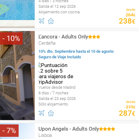
4 días / 3 noches
Salida el 12 sep 2026
desde
Alojamiento con cocina
264
€
238
€
L'ancora - Adults Only
10
Cerdeña
10% dto. Septiembre hasta el 10 de agosto
Seguro de Viaje Incluido
Vuelos desde Madrid
8 días / 7 noches
Salida el 23 sep 2026
desde
Sólo alojamiento
319
€
287
€
Upon Angels - Adults Only
7
Lisboa