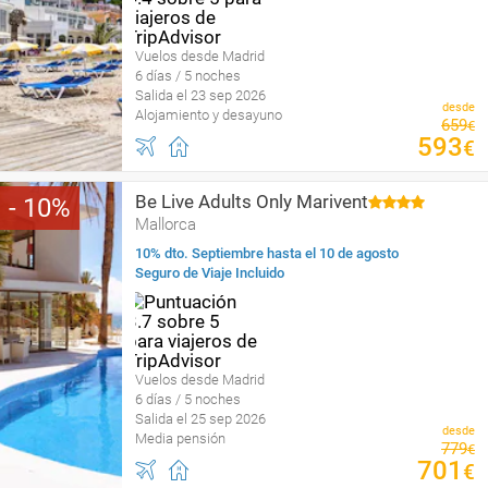
Vuelos desde Madrid
6 días / 5 noches
Salida el 23 sep 2026
desde
Alojamiento y desayuno
659
€
593
€
Be Live Adults Only Marivent
10
Mallorca
10% dto. Septiembre hasta el 10 de agosto
Seguro de Viaje Incluido
Vuelos desde Madrid
6 días / 5 noches
Salida el 25 sep 2026
desde
Media pensión
779
€
701
€