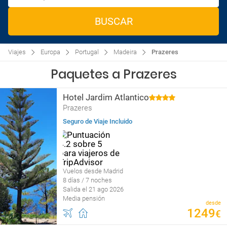
BUSCAR
Viajes
Europa
Portugal
Madeira
Prazeres
Paquetes a Prazeres
Hotel Jardim Atlantico
Prazeres
Seguro de Viaje Incluido
Vuelos desde Madrid
8 días / 7 noches
Salida el 21 ago 2026
Media pensión
desde
1249
€