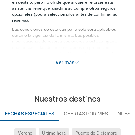
en destino, pero no olvide que si quiere reforzar esta 
asistencia tiene que añadir a su compra otros seguros 
opcionales (podrá seleccionarlos antes de confirmar su 
reserva)
.
Las condiciones de esta campaña sólo será aplicables
durante la vigencia de la misma. Las posibles
modificaciones de reserva posteriores a esta campaña
quedan excluidas de las condiciones de promoción
anteriormente mencionadas. Descuento no acumulable.
Ver más
Nuestros destinos
FECHAS ESPECIALES
OFERTAS POR MES
NUEST
Verano
Última hora
Puente de Diciembre