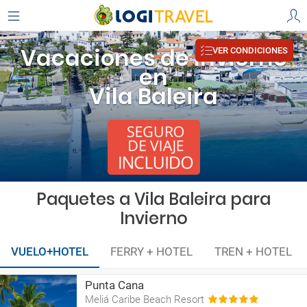
Vacaciones de Invierno
VER CONDICIONES
en
Vila Baleira
Paquetes a Vila Baleira para
Invierno
VUELO+HOTEL
FERRY + HOTEL
TREN + HOTEL
Punta Cana
Meliá Caribe Beach Resort