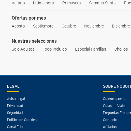
Verano
Última hora
Primavera
Semana Santa
Pue
Ofertas por mes
Agosto
Septiembre
Octubre
Noviembre
Diciembre
Nuestras selecciones
Solo Adultos
Todo Incluido
Especial Familias
Chollos
LEGAL
SOBRE NOSOT
Aviso Legal
Quiénes somos
Privacidad
Guías de Viajes
Seguridad
Preguntas Frecue
Política de Cookies
Contacto
Canal Ético
Afiliados