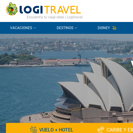
CONTACTO
PREGUNTAS FRECUENTES
Encuentra tu viaje ideal | Logitravel
VACACIONES
DESTINOS
DISNEY
VUELO + HOTEL
CARIBE Y E