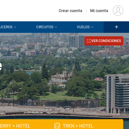
€
Origen
MADRID (MAD)
ES
EUR
Crear cuenta
|
Mi cuenta
UCEROS
CIRCUITOS
VUELOS
VER CONDICIONES
e
ERRY + HOTEL
TREN + HOTEL