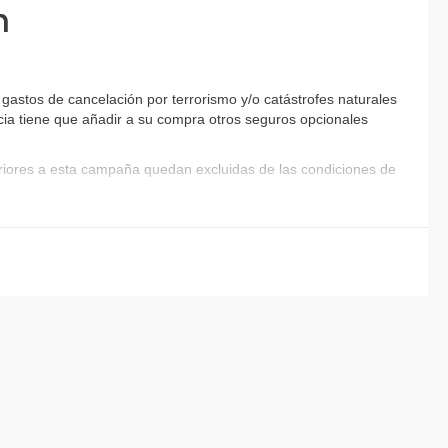
n
astos de cancelación por terrorismo y/o catástrofes naturales
encia tiene que añadir a su compra otros seguros opcionales
eriores a esta campaña quedan excluidas de las condiciones de