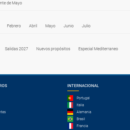
nte de Mayo
Febrero
Abril
Mayo
Junio
Julio
Salidas 2027
Nuevos propósitos
Especial Mediterraneo
ROS
INTERNACIONAL
Portugal
Italia
ntes
Alemania
Brasil
Francia