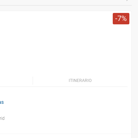
7
ITINERARIO
as
rid