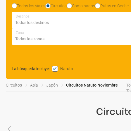
Todos los viajes
Circuitos
Combinados
Rutas en Coche
Destinos
Zona
Naruto
La búsqueda incluye
:
Circuitos
Asia
Japón
Circuitos Naruto Noviembre
To
To
Circui