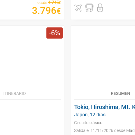
4
.
745
€
desde
3
.
796
€
6
ITINERARIO
RESUMEN
Tokio, Hiroshima, Mt. 
Japón, 12 días
Circuito clásico
Salida el 11/11/2026 desde Mad