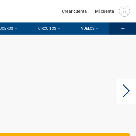
€
Origen
MADRID (MAD)
ES
EUR
Crear cuenta
|
Mi cuenta
UCEROS
CIRCUITOS
VUELOS