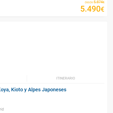
5
.
874
€
desde
5
.
490
€
ITINERARIO
Koya, Kioto y Alpes Japoneses
rid