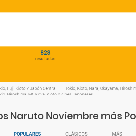
823
resultados
kio, Fuji, Kioto Y Japón Central
Tokio, Kioto, Nara, Okayama, Hiroshi
kio, Hiroshima, Mt. Koya, Kioto Y Alpes Japoneses
tos Naruto Noviembre más Po
POPULARES
CLÁSICOS
MÁS