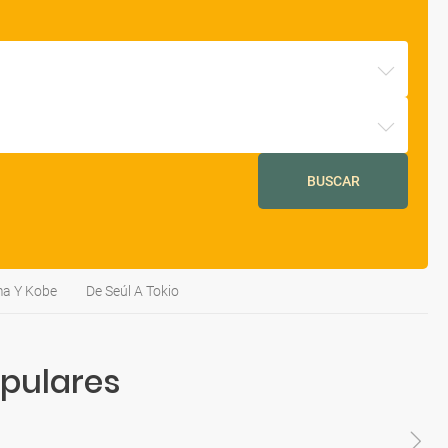
BUSCAR
ma Y Kobe
De Seúl A Tokio
pulares