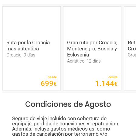
Ruta por la Croacia
Gran ruta por Croacia,
Rut
más auténtica
Montenegro, Bosnia y
Cro
Eslovenia
Croacia, 9 días
Croa
Adriático, 12 días
desde
desde
699
1
.
144
€
€
Condiciones de Agosto
Seguro de viaje incluido con cobertura de
equipaje, pérdida de conexiones y repatriación.
Además, incluye gastos médicos así como
gastos de cancelación por terrorismo y/o