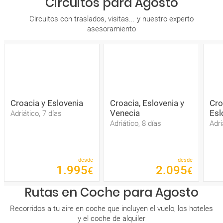
Circuitos para Agosto
Circuitos con traslados, visitas... y nuestro experto
asesoramiento
Croacia y Eslovenia
Croacia, Eslovenia y
Cro
Venecia
Esl
Adriático, 7 días
Adriático, 8 días
Adri
desde
desde
1
.
995
2
.
095
€
€
Rutas en Coche para Agosto
Recorridos a tu aire en coche que incluyen el vuelo, los hoteles
y el coche de alquiler