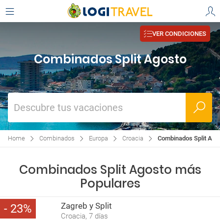
VER CONDICIONES
Combinados Split Agosto
Descubre tus vacaciones
Home
Combinados
Europa
Croacia
Combinados Split Ago
Combinados Split Agosto más
Populares
Zagreb y Split
23
Croacia, 7 días