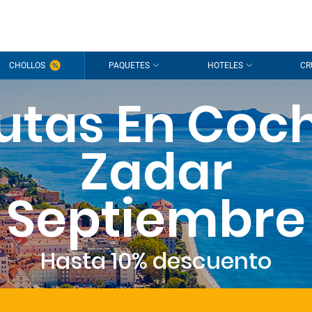
CHOLLOS
PAQUETES
HOTELES
CR
utas En Coc
Zadar
Septiembre
Hasta 10% descuento