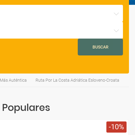
BUSCAR
 Más Auténtica
Ruta Por La Costa Adriática Esloveno-Croata
 Populares
10