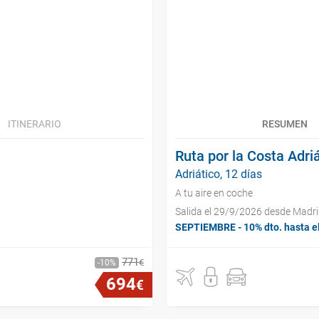
ITINERARIO
RESUMEN
Ruta por la Costa Adri
Adriático, 12 días
A tu aire en coche
Salida el 29/9/2026 desde Madr
SEPTIEMBRE - 10% dto. hasta e
771
€
10
694
€