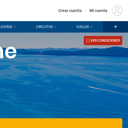
€
Origen
MADRID (MAD)
ES
EUR
Crear cuenta
|
Mi cuenta
UCEROS
CIRCUITOS
VUELOS
he
VER CONDICIONES