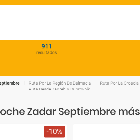
911
resultados
Septiembre
Ruta Por La Región De Dalmacia
Ruta Por La Croacia
Ruta Desde Zagreb A Dubrovnik
Coche Zadar Septiembre más
10