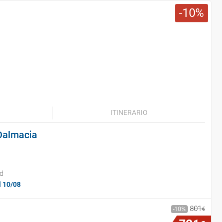
10
ITINERARIO
 Dalmacia
id
l 10/08
801
€
10