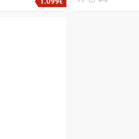
1
.
099
€