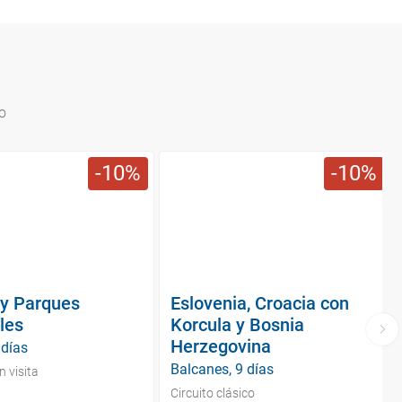
o
10
10
 y Parques
Eslovenia, Croacia con
les
Korcula y Bosnia
Herzegovina
 días
Balcanes, 9 días
n visita
Circuito clásico