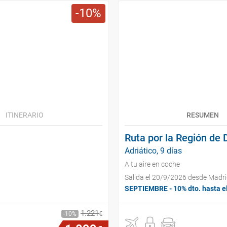
10
ITINERARIO
RESUMEN
Ruta por la Región de
Adriático, 9 días
A tu aire en coche
Salida el 20/9/2026 desde Madr
SEPTIEMBRE - 10% dto. hasta e
1
.
221
€
10