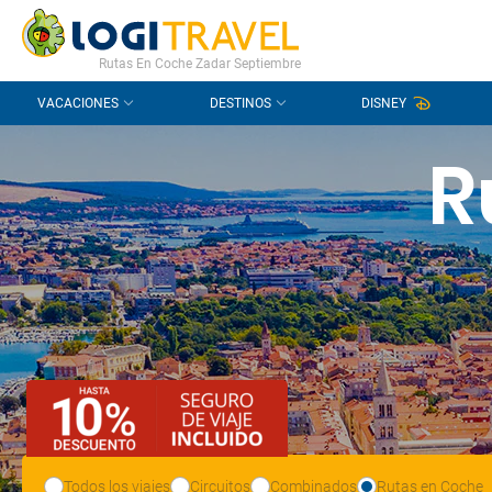
CONTACTO
PREGUNTAS FRECUENTES
Rutas En Coche Zadar Septiembre
VACACIONES
DESTINOS
DISNEY
R
Todos los viajes
Circuitos
Combinados
Rutas en Coche