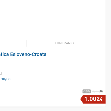
ITINERARIO
ática Esloveno-Croata
id
l 10/08
1
.
113
€
10
1
.
002
€