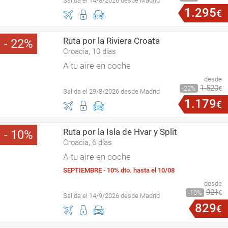
Salida el 14/8/2026 desde Madrid
1
.
295
€
Ruta por la Riviera Croata
22
Croacia, 10 días
A tu aire en coche
desde
1
.
520
22
€
Salida el 29/8/2026 desde Madrid
1
.
179
€
Ruta por la Isla de Hvar y Split
10
Croacia, 6 días
A tu aire en coche
SEPTIEMBRE - 10% dto. hasta el 10/08
desde
921
10
€
Salida el 14/9/2026 desde Madrid
829
€