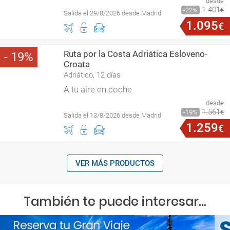
desde
1
.
401
22
€
Salida el 29/8/2026 desde Madrid
1
.
095
€
Ruta por la Costa Adriática Esloveno-
19
Croata
Adriático, 12 días
A tu aire en coche
desde
1
.
561
19
€
Salida el 13/8/2026 desde Madrid
1
.
259
€
VER MÁS PRODUCTOS
También te puede interesar...