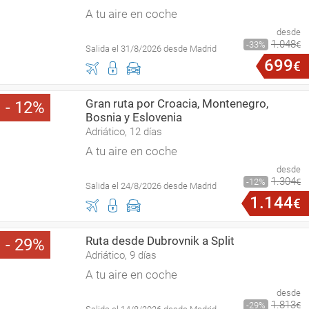
A tu aire en coche
desde
1
.
048
33
€
Salida el 31/8/2026 desde Madrid
699
€
Gran ruta por Croacia, Montenegro,
12
Bosnia y Eslovenia
Adriático, 12 días
A tu aire en coche
desde
1
.
304
12
€
Salida el 24/8/2026 desde Madrid
1
.
144
€
Ruta desde Dubrovnik a Split
29
Adriático, 9 días
A tu aire en coche
desde
1
.
813
29
€