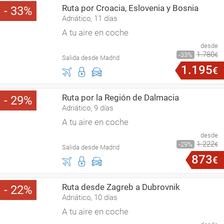
Ruta por Croacia, Eslovenia y Bosnia
33
Adriático, 11 días
A tu aire en coche
desde
1
.
780
33
€
Salida desde Madrid
1
.
195
€
Ruta por la Región de Dalmacia
29
Adriático, 9 días
A tu aire en coche
desde
1
.
222
29
€
Salida desde Madrid
873
€
Ruta desde Zagreb a Dubrovnik
22
Adriático, 10 días
A tu aire en coche