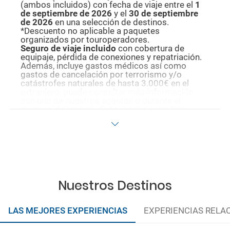
(ambos incluidos) con fecha de viaje entre el
1
de septiembre de 2026
y el
30 de septiembre
de 2026
en una selección de destinos.
*Descuento no aplicable a paquetes
organizados por touroperadores.
Seguro de viaje incluido
con cobertura de
equipaje, pérdida de conexiones y repatriación.
Además, incluye gastos médicos así como
gastos de cancelación por terrorismo y/o
catástrofes naturales de hasta 3.000€ en el
extranjero, puede consultar más información
con uno de nuestros agentes o durante el
proceso de reserva. Este seguro garantiza
asistencia básica en destino, pero no olvide que
si quiere reforzar esta asistencia tiene que
añadir a su compra otros seguros opcionales
(podrá seleccionarlos antes de confirmar su
reserva).
Pago flexible
sin intereses para reservas
realizadas con más de 30 días de antelación.
Quedan excluidos los productos de terceros de
Nuestros Destinos
esta promoción.
LAS MEJORES EXPERIENCIAS
EXPERIENCIAS RELA