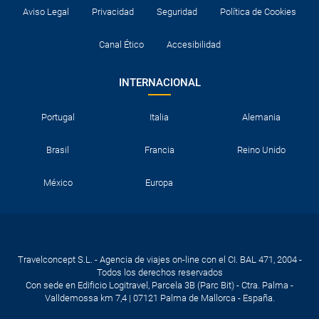
Aviso Legal
Privacidad
Seguridad
Política de Cookies
Canal Ético
Accesibilidad
INTERNACIONAL
Portugal
Italia
Alemania
Brasil
Francia
Reino Unido
México
Europa
Travelconcept S.L. - Agencia de viajes on-line con el CI. BAL 471, 2004 -
Todos los derechos reservados
Con sede en Edificio Logitravel, Parcela 3B (Parc Bit) - Ctra. Palma -
Valldemossa km 7,4 | 07121 Palma de Mallorca - España.