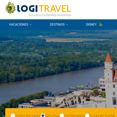
CONTACTO
PREGUNTAS FRECUENTES
Circuitos Culturales Bratislava
VACACIONES
DESTINOS
DISNEY
Todos los viajes
Circuitos
Combinados
Rutas en Coche