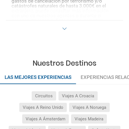
gastos de cancelación por terrorismo y/o
catástrofes naturales de hasta 3.000€ en el
extranjero, puede consultar más información
con uno de nuestros agentes o durante el
proceso de reserva. Este seguro garantiza
asistencia básica en destino, pero no olvide que
si quiere reforzar esta asistencia tiene que
añadir a su compra otros seguros opcionales
(podrá seleccionarlos antes de confirmar su
reserva).
Pago flexible
sin intereses para reservas
realizadas con más de 30 días de antelación.
Quedan excluidos los productos de terceros de
Nuestros Destinos
esta promoción.
LAS MEJORES EXPERIENCIAS
EXPERIENCIAS RELA
Circuitos
Viajes A Croacia
Viajes A Reino Unido
Viajes A Noruega
Viajes A Ámsterdam
Viajes Madeira