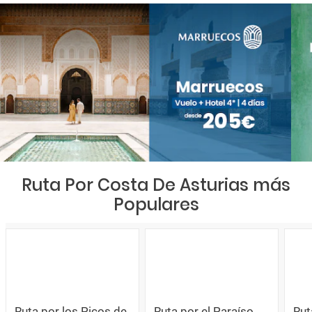
Ruta Por Costa De Asturias más
Populares
Ruta por los Picos de
Ruta por el Paraíso
Rut