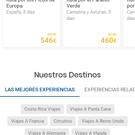
Europa
Verde
por
España, 8 días
Cantabria y Asturias, 8
Cant
días
días
desde
desde
546
460
€
€
Nuestros Destinos
LAS MEJORES EXPERIENCIAS
EXPERIENCIAS RELA
Costa Rica Viajes
Viajes A Punta Cana
Viajes A Francia
Circuitos
Viajes A Reino Unido
Viajes A Alemania
Viajes A Irlanda